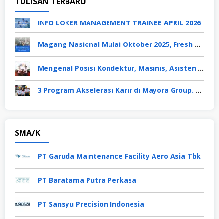
TULISAN TERBARU
INFO LOKER MANAGEMENT TRAINEE APRIL 2026
Magang Nasional Mulai Oktober 2025, Fresh Graduate Dapat Gaji UMP Selama 6 Bulan
Mengenal Posisi Kondektur, Masinis, Asisten PPKA, Pemeliharaan Sarana dan Prasarana, Polsuska (Polisi Khusus Kereta Api), di PT KAI
3 Program Akselerasi Karir di Mayora Group. Apa Saja? Berikut Penjelasannya
SMA/K
PT Garuda Maintenance Facility Aero Asia Tbk
PT Baratama Putra Perkasa
PT Sansyu Precision Indonesia