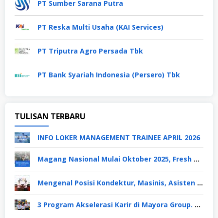
PT Sumber Sarana Putra
PT Reska Multi Usaha (KAI Services)
PT Triputra Agro Persada Tbk
PT Bank Syariah Indonesia (Persero) Tbk
TULISAN TERBARU
INFO LOKER MANAGEMENT TRAINEE APRIL 2026
Magang Nasional Mulai Oktober 2025, Fresh Graduate Dapat Gaji UMP Selama 6 Bulan
Mengenal Posisi Kondektur, Masinis, Asisten PPKA, Pemeliharaan Sarana dan Prasarana, Polsuska (Polisi Khusus Kereta Api), di PT KAI
3 Program Akselerasi Karir di Mayora Group. Apa Saja? Berikut Penjelasannya