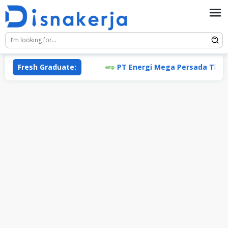
Skip
to
content
Fresh Graduate:
PT Energi Mega Persada Tbk