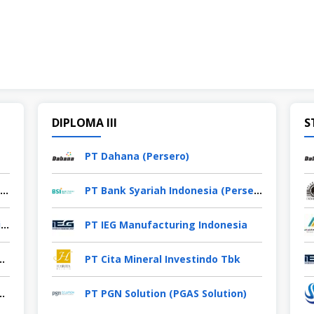
DIPLOMA III
S
PT Dahana (Persero)
PT OTTO Pharmaceutical Industries
PT Bank Syariah Indonesia (Persero) Tbk
PT Macroprima Panganutama (Cimory Group)
PT IEG Manufacturing Indonesia
ima Persada (KPP Mining)
PT Cita Mineral Investindo Tbk
esia (Ladaku & Desaku)
PT PGN Solution (PGAS Solution)