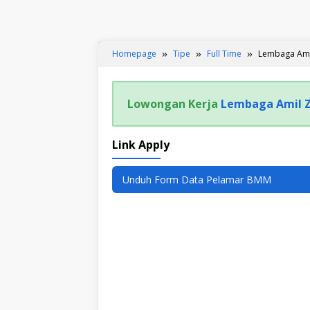
Homepage
Tipe
Full Time
Lembaga Amil
Lowongan Kerja
Lembaga Amil Z
Link Apply
Unduh Form Data Pelamar BMM