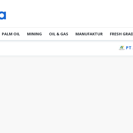
PALM OIL
MINING
OIL & GAS
MANUFAKTUR
FRESH GRA
PT Akade