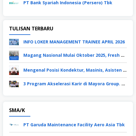
PT Bank Syariah Indonesia (Persero) Tbk
TULISAN TERBARU
INFO LOKER MANAGEMENT TRAINEE APRIL 2026
Magang Nasional Mulai Oktober 2025, Fresh Graduate Dapat Gaji UMP Selama 6 Bulan
Mengenal Posisi Kondektur, Masinis, Asisten PPKA, Pemeliharaan Sarana dan Prasarana, Polsuska (Polisi Khusus Kereta Api), di PT KAI
3 Program Akselerasi Karir di Mayora Group. Apa Saja? Berikut Penjelasannya
SMA/K
PT Garuda Maintenance Facility Aero Asia Tbk