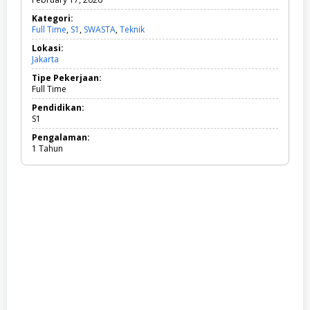
Kategori:
Full Time
,
S1
,
SWASTA
,
Teknik
F
u
Lokasi:
l
Jakarta
l
T
Tipe Pekerjaan:
i
Full Time
m
e
Pendidikan:
,
S1
S
Pengalaman:
1
1 Tahun
,
S
W
A
S
T
A
,
T
e
k
n
i
k