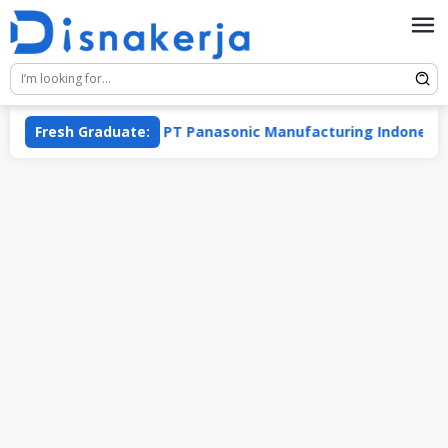
Skip
to
content
Fresh Graduate:
PT Panasonic Manufacturing Indonesia