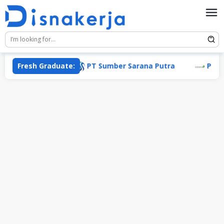
Skip
to
content
Fresh Graduate:
PT Sumber Sarana Putra
PT Ada