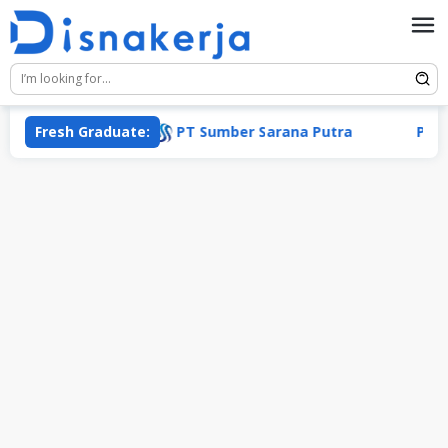
Skip
to
content
Fresh Graduate:
PT Sumber Sarana Putra
PT Adar