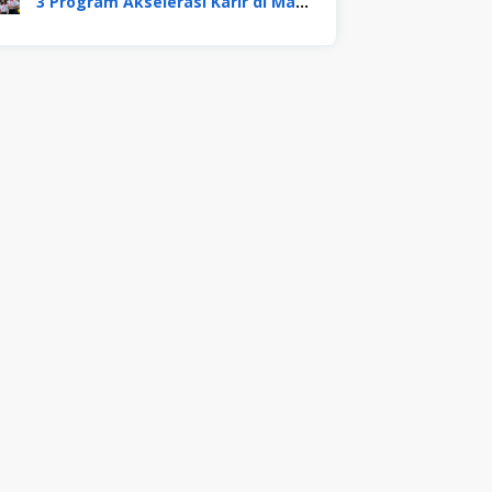
3 Program Akselerasi Karir di Mayora Group. Apa Saja? Berikut Penjelasannya