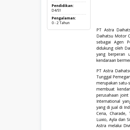
r
a
Pendidikan:
d
D4/S1
u
Pengalaman:
a
0 - 2 Tahun
t
e
PT Astra Daihat
,
Daihatsu Motor 
F
sebagai Agen P
u
l
didukung oleh Dai
l
yang berperan u
T
kendaraan bermer
i
m
e
PT Astra Daihat
,
Tunggal Pemegang
M
merupakan satu-s
a
membuat kendar
n
u
perusahaan join
f
International y
a
yang di jual di I
k
t
Ceria, Charade, 
u
Luxio, Ayla dan S
r
Astra melalui Div
,