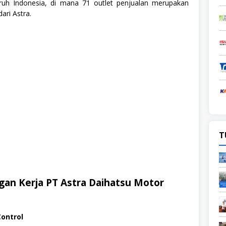
uruh Indonesia, di mana 71 outlet penjualan merupakan
ari Astra.
T
an Kerja PT Astra Daihatsu Motor
Control