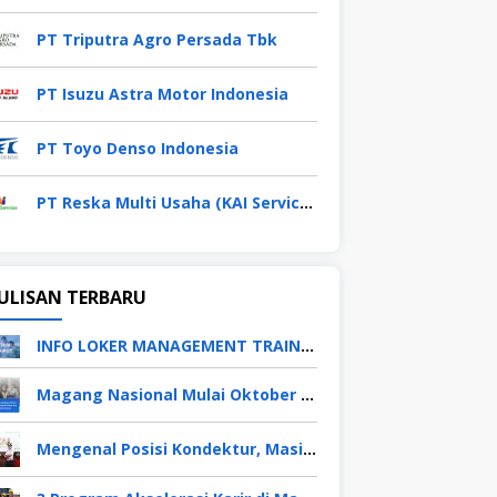
PT Triputra Agro Persada Tbk
PT Isuzu Astra Motor Indonesia
PT Toyo Denso Indonesia
PT Reska Multi Usaha (KAI Services)
ULISAN TERBARU
INFO LOKER MANAGEMENT TRAINEE APRIL 2026
Magang Nasional Mulai Oktober 2025, Fresh Graduate Dapat Gaji UMP Selama 6 Bulan
Mengenal Posisi Kondektur, Masinis, Asisten PPKA, Pemeliharaan Sarana dan Prasarana, Polsuska (Polisi Khusus Kereta Api), di PT KAI