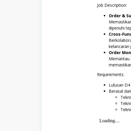
Job Description:
Order & S
Memastikan
dipenuhi te
Cross-Func
Berkolabor
kelancaran 
Order Mon
Memantau p
memastikan
Requirements:
Lulusan D4 
Berasal dari
Tekni
Tekni
Tekni