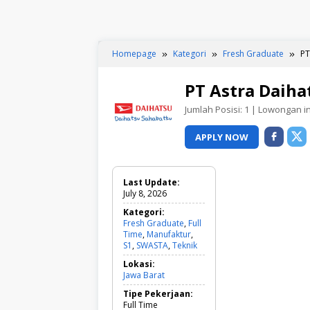
Homepage
Kategori
Fresh Graduate
PT
PT Astra Daiha
Jumlah Posisi:
1
| Lowongan ini
APPLY NOW
Last Update:
July 8, 2026
Kategori:
Fresh Graduate
,
Full
Time
,
Manufaktur
,
S1
,
SWASTA
,
Teknik
F
r
Lokasi:
e
Jawa Barat
s
h
Tipe Pekerjaan:
G
Full Time