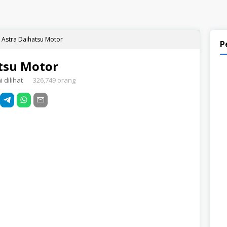
 Astra Daihatsu Motor
P
tsu Motor
 dilihat
326,749 orang