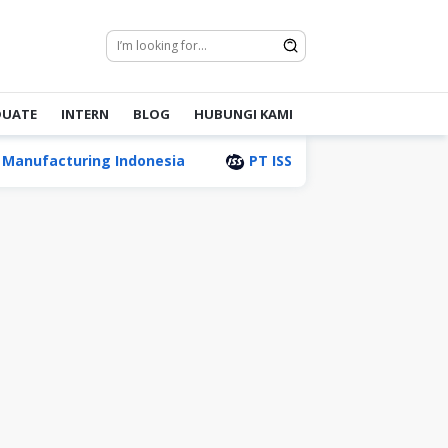
DUATE
INTERN
BLOG
HUBUNGI KAMI
ring Indonesia
PT ISS Indonesia
PT Lancar Wi