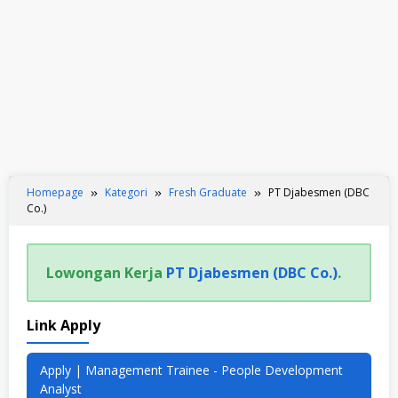
Homepage
Kategori
Fresh Graduate
PT Djabesmen (DBC
Co.)
Lowongan Kerja
PT Djabesmen (DBC Co.)
.
Link Apply
Apply | Management Trainee - People Development
Analyst