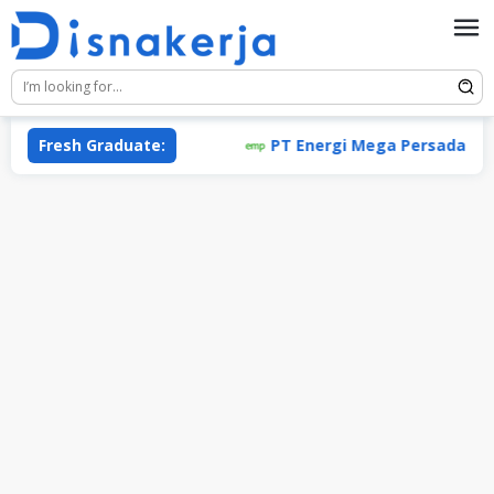
Skip
to
content
Fresh Graduate:
PT Energi Mega Persada Tbk