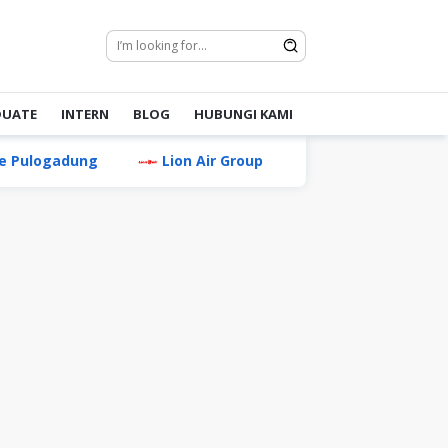
DUATE
INTERN
BLOG
HUBUNGI KAMI
logadung
Lion Air Group
PT Motasa Indonesia 