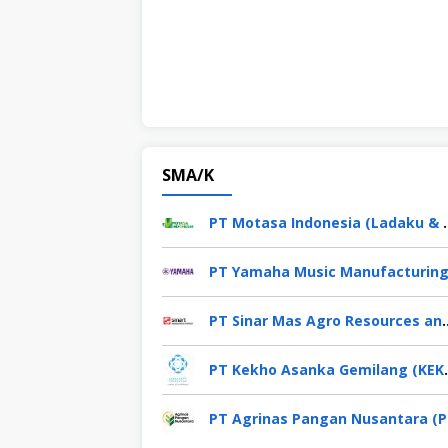
SMA/K
PT Motasa Indon
PT Sinar Mas Agro Resou
PT Kekho Asa
PT 