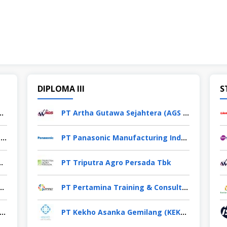
DIPLOMA III
S
esia (Ladaku & Desaku)
PT Artha Gutawa Sejahtera (AGS Waskita)
PT Yamaha Music Manufacturing Indonesia
PT Panasonic Manufacturing Indonesia
rces and Technology Tbk
PT Triputra Agro Persada Tbk
nka Gemilang (KEKHO Group)
PT Pertamina Training & Consulting (PTC)
Agrinas Pangan Nusantara (Persero)
PT Kekho Asanka Gemilang (KEKHO Group)