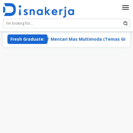
Skip
to
content
Fresh Graduate:
PT Mentari Mas Multimoda (Temas Group)