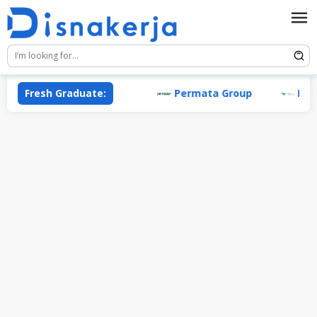
Skip
to
content
Fresh Graduate:
Permata Group
PT Gar