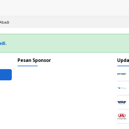
 Abadi
adi
.
Pesan Sponsor
Upda