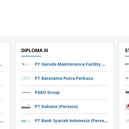
DIPLOMA III
S
Facility Aero Asia Tbk
PT Garuda Maintenance Facility Aero Asia Tbk
PT Baratama Putra Perkasa
PAKO Group
PT Dahana (Persero)
PT OTTO Pharmaceutical Industries
PT Bank Syariah Indonesia (Persero) Tbk