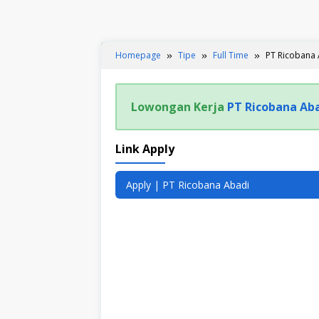
Homepage
Tipe
Full Time
PT Ricobana
Lowongan Kerja
PT Ricobana Ab
Link Apply
Apply | PT Ricobana Abadi