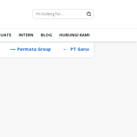
DUATE
INTERN
BLOG
HUBUNGI KAMI
Permata Group
PT Garuda Maintenance Facility A