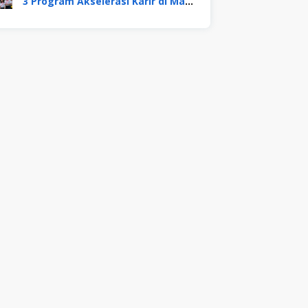
3 Program Akselerasi Karir di Mayora Group. Apa Saja? Berikut Penjelasannya