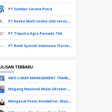
PT Sumber Sarana Putra
PT Reska Multi Usaha (KAI Services)
PT Triputra Agro Persada Tbk
PT Bank Syariah Indonesia (Persero) Tbk
ULISAN TERBARU
INFO LOKER MANAGEMENT TRAINEE APRIL 2026
Magang Nasional Mulai Oktober 2025, Fresh Graduate Dapat Gaji UMP Selama 6 Bulan
Mengenal Posisi Kondektur, Masinis, Asisten PPKA, Pemeliharaan Sarana dan Prasarana, Polsuska (Polisi Khusus Kereta Api), di PT KAI