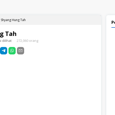
 Shyang Hung Tah
P
g Tah
 dilihat
272,060 orang