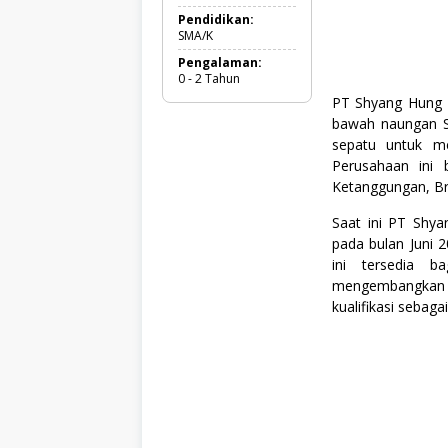
r
a
Pendidikan:
d
SMA/K
u
Pengalaman:
a
0 - 2 Tahun
t
e
PT Shyang Hung T
,
bawah naungan S
F
sepatu untuk me
u
l
Perusahaan ini 
l
Ketanggungan, Br
T
i
Saat ini PT Shy
m
e
pada bulan Juni 2
,
ini tersedia b
M
mengembangkan
a
kualifikasi sebagai
n
u
f
a
k
t
u
r
,