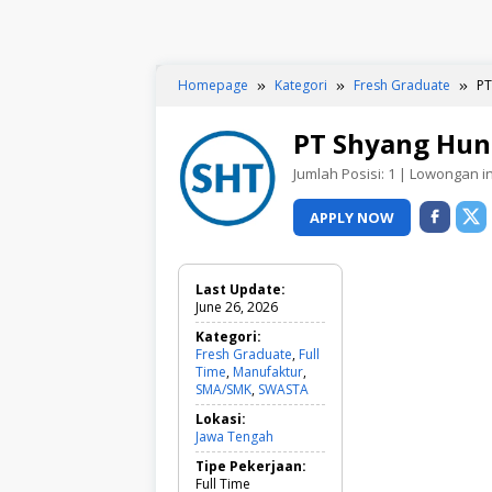
Homepage
Kategori
Fresh Graduate
PT
PT Shyang Hun
Jumlah Posisi:
1
| Lowongan ini
APPLY NOW
Last Update:
June 26, 2026
Kategori:
Fresh Graduate
,
Full
Time
,
Manufaktur
,
SMA/SMK
,
SWASTA
F
r
Lokasi:
e
Jawa Tengah
s
h
Tipe Pekerjaan:
G
Full Time