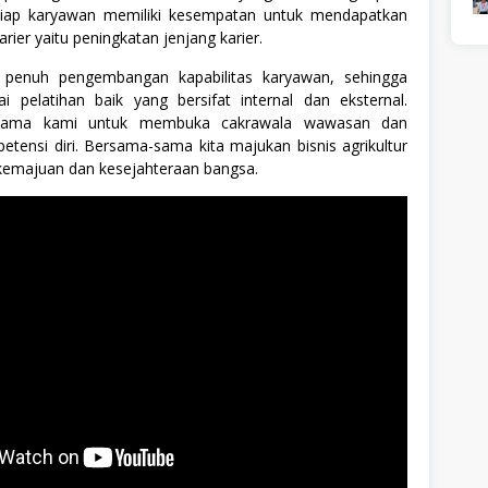
tiap karyawan memiliki kesempatan untuk mendapatkan
arier yaitu peningkatan jenjang karier.
penuh pengembangan kapabilitas karyawan, sehingga
ai pelatihan baik yang bersifat internal dan eksternal.
ersama kami untuk membuka cakrawala wawasan dan
tensi diri. Bersama-sama kita majukan bisnis agrikultur
 kemajuan dan kesejahteraan bangsa.