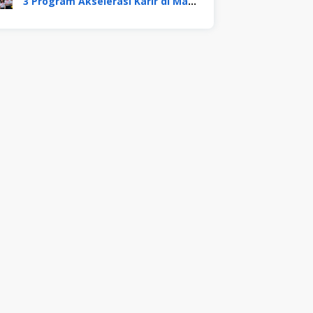
3 Program Akselerasi Karir di Mayora Group. Apa Saja? Berikut Penjelasannya