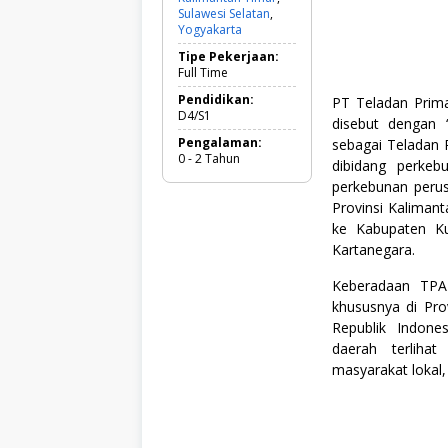
o
Sulawesi Selatan
,
m
Yogyakarta
i
d
Tipe Pekerjaan:
a
Full Time
n
B
Pendidikan:
PT Teladan Prima
i
D4/S1
disebut dengan 
s
Pengalaman:
sebagai Teladan 
n
0 - 2 Tahun
i
dibidang perkeb
s
perkebunan perus
,
Provinsi Kaliman
F
u
ke Kabupaten Ku
l
Kartanegara.
l
T
Keberadaan TPA
i
khususnya di Pr
m
e
Republik Indon
,
daerah terliha
P
masyarakat lokal, 
a
l
m
O
i