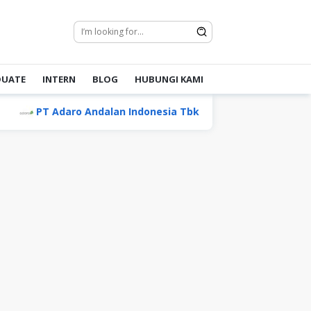
DUATE
INTERN
BLOG
HUBUNGI KAMI
daro Andalan Indonesia Tbk
PT Mentari Mas Multimo