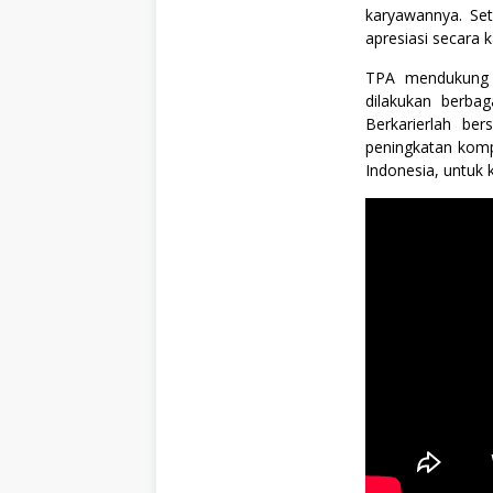
n
karyawannya. Se
i
apresiasi secara k
o
r
a
TPA mendukung 
,
dilakukan berbag
S
Berkarierlah b
W
A
peningkatan kompe
S
Indonesia, untuk
T
A
,
T
e
k
n
i
k