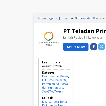
Homepage
Jurusan
Ekonomi dan Bisnis
PT Teladan Pr
Jumlah Posisi:
1
| Lowongan ini
APPLY NOW
Last Update:
August 7, 2026
Kategori:
Ekonomi dan Bisnis
,
Full Time
,
Palm Oil
,
Pertanian
,
S1
,
Sosial
dan Humaniora
,
SWASTA
,
Teknik
E
k
Lokasi:
o
Jakarta
,
Jawa Timur
,
n
Kalimantan Timur
,