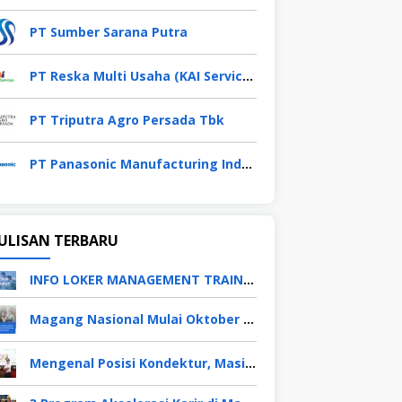
PT Sumber Sarana Putra
PT Reska Multi Usaha (KAI Services)
PT Triputra Agro Persada Tbk
PT Panasonic Manufacturing Indonesia
ULISAN TERBARU
INFO LOKER MANAGEMENT TRAINEE APRIL 2026
Magang Nasional Mulai Oktober 2025, Fresh Graduate Dapat Gaji UMP Selama 6 Bulan
Mengenal Posisi Kondektur, Masinis, Asisten PPKA, Pemeliharaan Sarana dan Prasarana, Polsuska (Polisi Khusus Kereta Api), di PT KAI