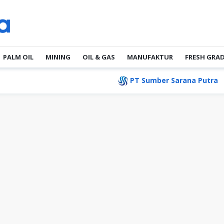
PALM OIL
MINING
OIL & GAS
MANUFAKTUR
FRESH GRA
PT Sumber Sarana Putra
PT A