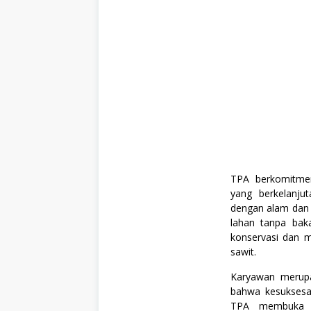
l
,
P
e
r
t
a
n
i
a
n
,
S
1
,
S
TPA berkomitmen
o
s
yang berkelanjut
i
dengan alam dan
a
lahan tanpa bak
l
d
konservasi dan m
a
sawit.
n
H
Karyawan merupa
u
m
bahwa kesuksesan
a
TPA membuka p