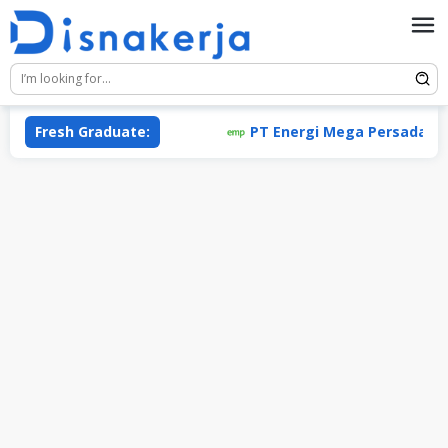
Skip
to
content
Fresh Graduate:
PT Energi Mega Persada Tbk