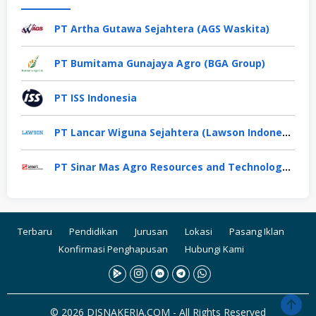
PT Artha Gutawa Sejahtera (AGS Waskita)
PT Bumitama Gunajaya Agro (BGA Group)
PT ISS Indonesia
PT Lancar Wiguna Sejahtera (Lawson Indonesia)
PT Sinar Mas Agro Resources and Technology Tbk
Terbaru
Pendidikan
Jurusan
Lokasi
Pasang Iklan
Konfirmasi Penghapusan
Hubungi Kami
© 2026 DISNAKERJA.COM - All Rights Reserved