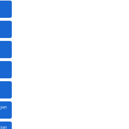
jian
jian