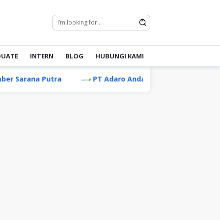
DUATE
INTERN
BLOG
HUBUNGI KAMI
a Putra
PT Adaro Andalan Indonesia Tbk
PT M