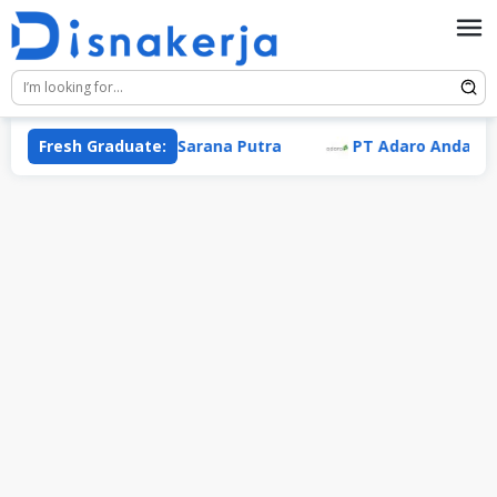
Skip
to
content
Fresh Graduate:
PT Sumber Sarana Putra
PT Adaro Andalan In