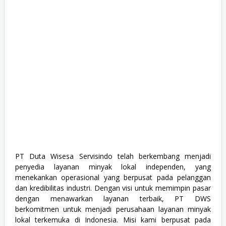
,
M
a
n
a
g
e
m
e
n
t
T
r
a
i
n
e
e
,
PT Duta Wisesa Servisindo telah berkembang menjadi
S
penyedia layanan minyak lokal independen, yang
1
,
menekankan operasional yang berpusat pada pelanggan
S
dan kredibilitas industri. Dengan visi untuk memimpin pasar
W
dengan menawarkan layanan terbaik, PT DWS
A
S
berkomitmen untuk menjadi perusahaan layanan minyak
T
lokal terkemuka di Indonesia. Misi kami berpusat pada
A