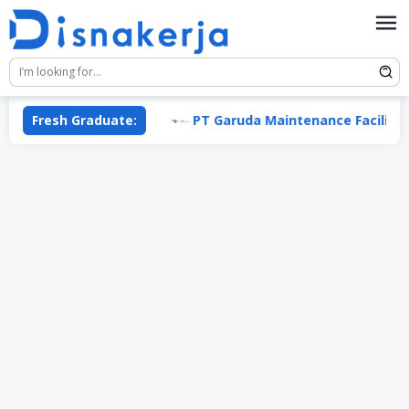
Skip
to
content
Permata Group
Fresh Graduate:
PT Garuda Maintenance Facility Aero 