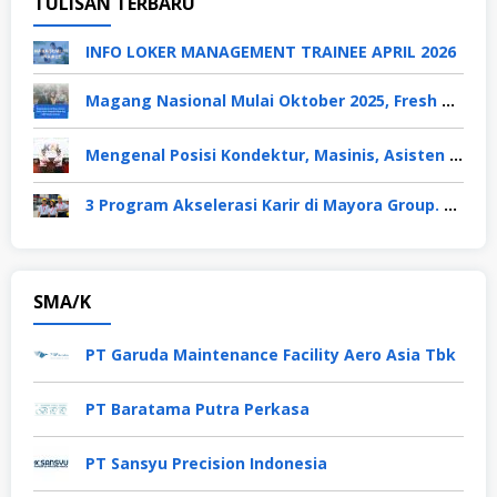
TULISAN TERBARU
INFO LOKER MANAGEMENT TRAINEE APRIL 2026
Magang Nasional Mulai Oktober 2025, Fresh Graduate Dapat Gaji UMP Selama 6 Bulan
Mengenal Posisi Kondektur, Masinis, Asisten PPKA, Pemeliharaan Sarana dan Prasarana, Polsuska (Polisi Khusus Kereta Api), di PT KAI
3 Program Akselerasi Karir di Mayora Group. Apa Saja? Berikut Penjelasannya
SMA/K
PT Garuda Maintenance Facility Aero Asia Tbk
PT Baratama Putra Perkasa
PT Sansyu Precision Indonesia