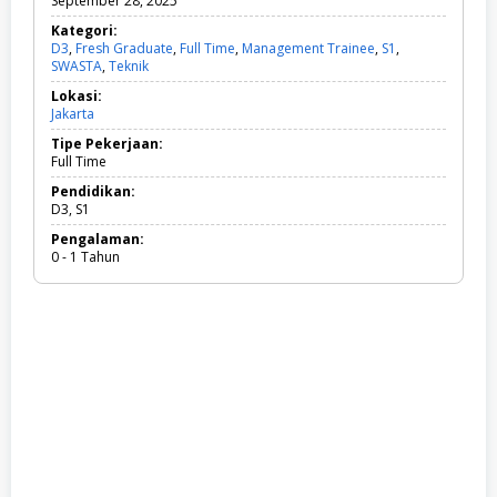
September 28, 2025
Kategori:
D3
,
Fresh Graduate
,
Full Time
,
Management Trainee
,
S1
,
SWASTA
,
Teknik
D
3
Lokasi:
,
Jakarta
F
r
Tipe Pekerjaan:
e
Full Time
s
h
Pendidikan:
G
D3, S1
r
Pengalaman:
a
0 - 1 Tahun
d
u
a
t
e
,
F
u
l
l
T
i
m
e