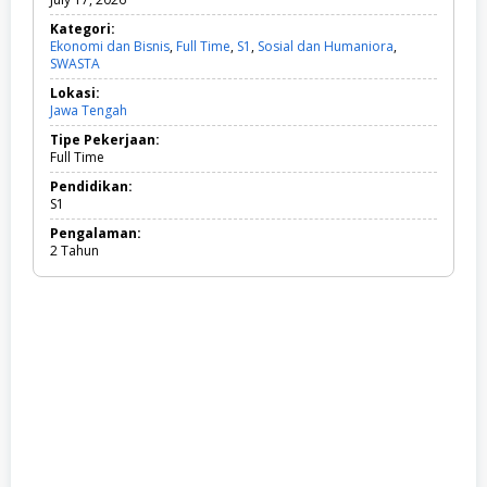
Kategori:
Ekonomi dan Bisnis
,
Full Time
,
S1
,
Sosial dan Humaniora
,
SWASTA
E
k
Lokasi:
o
Jawa Tengah
n
o
Tipe Pekerjaan:
m
Full Time
i
d
Pendidikan:
a
S1
n
Pengalaman:
B
2 Tahun
i
s
n
i
s
,
F
u
l
l
T
i
m
e