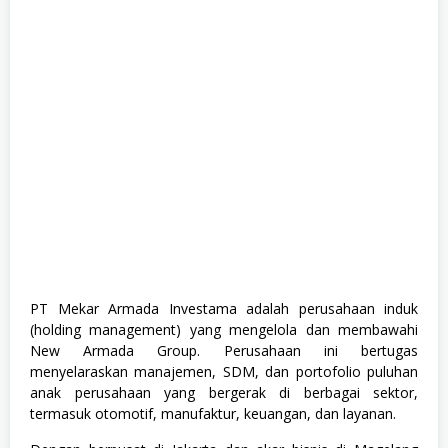
,
S
1
,
S
o
s
i
a
l
d
a
n
H
u
m
a
n
i
PT Mekar Armada Investama adalah perusahaan induk
o
(holding management) yang mengelola dan membawahi
r
a
New Armada Group. Perusahaan ini bertugas
,
menyelaraskan manajemen, SDM, dan portofolio puluhan
S
anak perusahaan yang bergerak di berbagai sektor,
W
A
termasuk otomotif, manufaktur, keuangan, dan layanan.
S
T