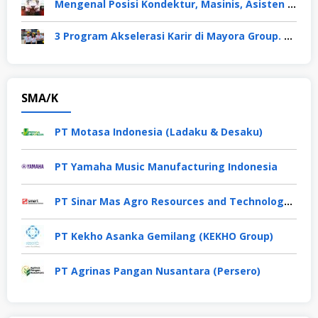
Mengenal Posisi Kondektur, Masinis, Asisten PPKA, Pemeliharaan Sarana dan Prasarana, Polsuska (Polisi Khusus Kereta Api), di PT KAI
3 Program Akselerasi Karir di Mayora Group. Apa Saja? Berikut Penjelasannya
SMA/K
PT Motasa Indonesia (Ladaku & Desaku)
PT Yamaha Music Manufacturing Indonesia
PT Sinar Mas Agro Resources and Technology Tbk
PT Kekho Asanka Gemilang (KEKHO Group)
PT Agrinas Pangan Nusantara (Persero)