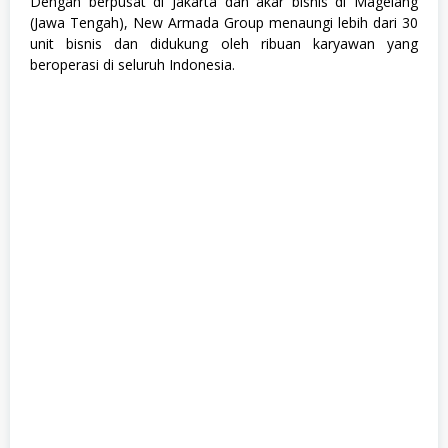
Dengan berpusat di Jakarta dan akar bisnis di Magelang
A
(Jawa Tengah), New Armada Group menaungi lebih dari 30
unit bisnis dan didukung oleh ribuan karyawan yang
beroperasi di seluruh Indonesia.