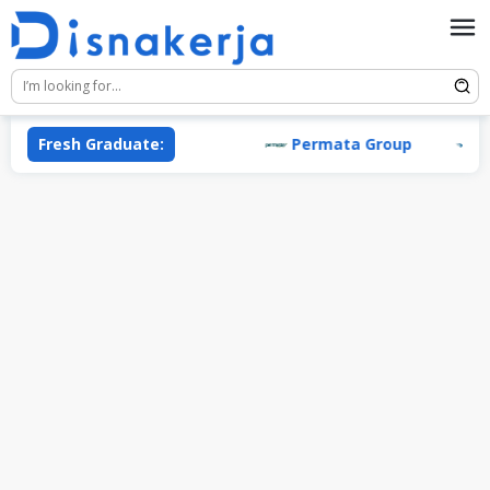
Skip
to
content
Fresh Graduate:
Permata Group
PT 