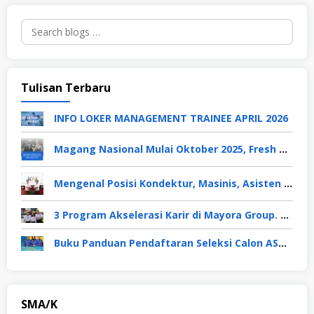
Search
for:
Tulisan Terbaru
INFO LOKER MANAGEMENT TRAINEE APRIL 2026
Magang Nasional Mulai Oktober 2025, Fresh Graduate Dapat Gaji UMP Selama 6 Bulan
Mengenal Posisi Kondektur, Masinis, Asisten PPKA, Pemeliharaan Sarana dan Prasarana, Polsuska (Polisi Khusus Kereta Api), di PT KAI
3 Program Akselerasi Karir di Mayora Group. Apa Saja? Berikut Penjelasannya
Buku Panduan Pendaftaran Seleksi Calon ASN TA 2024
SMA/K