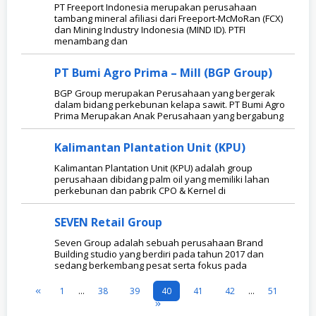
PT Freeport Indonesia merupakan perusahaan
tambang mineral afiliasi dari Freeport-McMoRan (FCX)
dan Mining Industry Indonesia (MIND ID). PTFI
menambang dan
PT Bumi Agro Prima – Mill (BGP Group)
BGP Group merupakan Perusahaan yang bergerak
dalam bidang perkebunan kelapa sawit. PT Bumi Agro
Prima Merupakan Anak Perusahaan yang bergabung
Kalimantan Plantation Unit (KPU)
Kalimantan Plantation Unit (KPU) adalah group
perusahaan dibidang palm oil yang memiliki lahan
perkebunan dan pabrik CPO & Kernel di
SEVEN Retail Group
Seven Group adalah sebuah perusahaan Brand
Building studio yang berdiri pada tahun 2017 dan
sedang berkembang pesat serta fokus pada
1
…
38
39
40
41
42
…
51