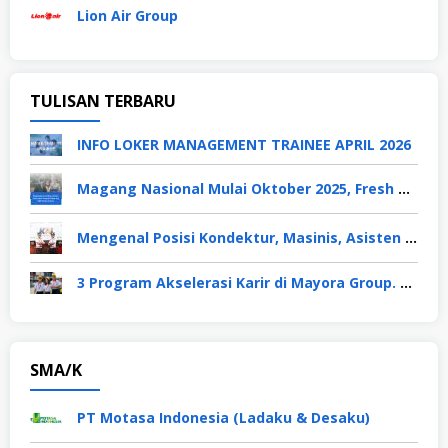
Lion Air Group
TULISAN TERBARU
INFO LOKER MANAGEMENT TRAINEE APRIL 2026
Magang Nasional Mulai Oktober 2025, Fresh Graduate Dapat Gaji UMP Selama 6 Bulan
Mengenal Posisi Kondektur, Masinis, Asisten PPKA, Pemeliharaan Sarana dan Prasarana, Polsuska (Polisi Khusus Kereta Api), di PT KAI
3 Program Akselerasi Karir di Mayora Group. Apa Saja? Berikut Penjelasannya
SMA/K
PT Motasa Indonesia (Ladaku & Desaku)