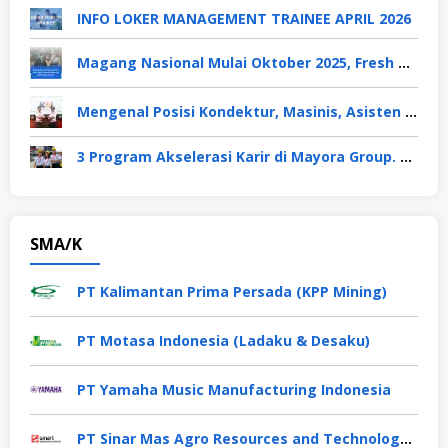
INFO LOKER MANAGEMENT TRAINEE APRIL 2026
Magang Nasional Mulai Oktober 2025, Fresh Graduate Dapat Gaji UMP Selama 6 Bulan
Mengenal Posisi Kondektur, Masinis, Asisten PPKA, Pemeliharaan Sarana dan Prasarana, Polsuska (Polisi Khusus Kereta Api), di PT KAI
3 Program Akselerasi Karir di Mayora Group. Apa Saja? Berikut Penjelasannya
SMA/K
PT Kalimantan Prima Persada (KPP Mining)
PT Motasa Indonesia (Ladaku & Desaku)
PT Yamaha Music Manufacturing Indonesia
PT Sinar Mas Agro Resources and Technology Tbk