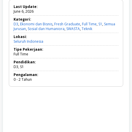
Last Update:
June 6, 2026
Kategori:
D3
,
Ekonomi dan Bisnis
,
Fresh Graduate
,
Full Time
,
S1
,
Semua
Jurusan
,
Sosial dan Humaniora
,
SWASTA
,
Teknik
D
3
Lokasi:
,
Seluruh Indonesia
E
k
Tipe Pekerjaan:
o
Full Time
n
o
Pendidikan:
m
D3, S1
i
Pengalaman:
d
0 - 2 Tahun
a
n
B
i
s
n
i
s
,
F
r