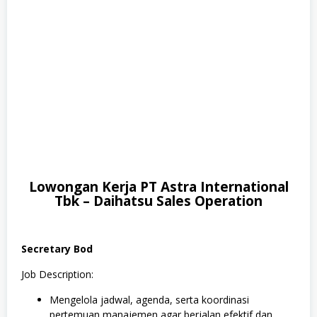
S
W
A
S
T
A
,
T
e
k
n
i
k
Lowongan Kerja PT Astra International
Tbk – Daihatsu Sales Operation
Secretary Bod
Job Description:
Mengelola jadwal, agenda, serta koordinasi
pertemuan manajemen agar berjalan efektif dan