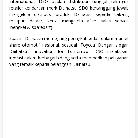
a
International. DSO adalah distributor tunggal sekaligus
J
retailer kendaraan merk Daihatsu. SDO bertanggung jawab
u
mengelola distribusi produk Daihatsu kepada cabang
r
u
maupun delaer, serta mengelola after sales service
s
(bengkel & sparepart).
a
n
Saat ini Daihatsu memegang peringkat kedua dalam market
,
share otomotif nasional, sesudah Toyota. Dengan slogan
S
o
Daihatsu “Innovation for Tomorrow” DSO melakukan
s
inovasi dalam berbagai bidang serta memberikan pelayanan
i
yang terbaik kepada pelanggan Daihatsu.
a
l
d
a
n
H
u
m
a
n
i
o
r
a
,