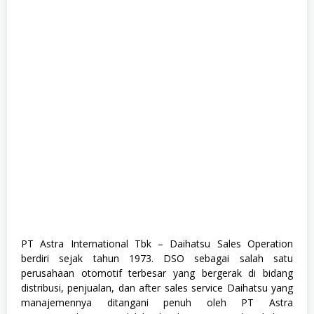
e
s
h
G
r
a
d
u
a
t
e
,
F
u
l
l
T
i
m
e
,
S
PT Astra International Tbk – Daihatsu Sales Operation
1
berdiri sejak tahun 1973. DSO sebagai salah satu
,
S
perusahaan otomotif terbesar yang bergerak di bidang
e
distribusi, penjualan, dan after sales service Daihatsu yang
m
manajemennya ditangani penuh oleh PT Astra
u