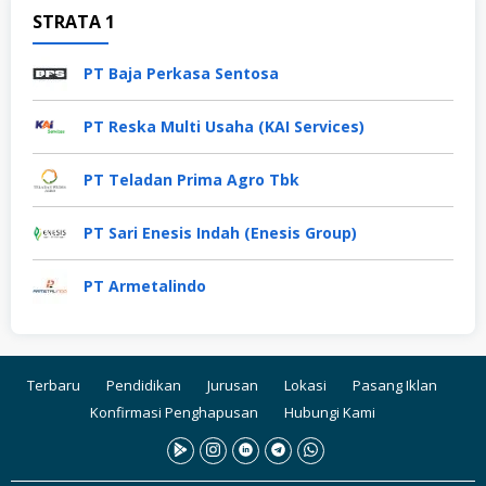
STRATA 1
PT Baja Perkasa Sentosa
PT Reska Multi Usaha (KAI Services)
PT Teladan Prima Agro Tbk
PT Sari Enesis Indah (Enesis Group)
PT Armetalindo
Terbaru
Pendidikan
Jurusan
Lokasi
Pasang Iklan
Konfirmasi Penghapusan
Hubungi Kami