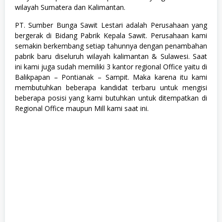
a
wilayah Sumatera dan Kalimantan.
&
I
PT. Sumber Bunga Sawit Lestari adalah Perusahaan yang
P
bergerak di Bidang Pabrik Kepala Sawit. Perusahaan kami
A
semakin berkembang setiap tahunnya dengan penambahan
(
M
pabrik baru diseluruh wilayah kalimantan & Sulawesi. Saat
I
ini kami juga sudah memiliki 3 kantor regional Office yaitu di
P
Balikpapan – Pontianak – Sampit. Maka karena itu kami
A
)
membutuhkan beberapa kandidat terbaru untuk mengisi
,
beberapa posisi yang kami butuhkan untuk ditempatkan di
P
Regional Office maupun Mill kami saat ini.
a
l
m
O
i
l
,
S
1
,
S
W
A
S
T