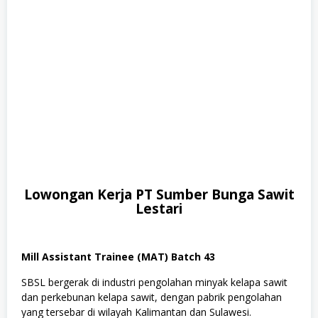
A
,
T
e
k
n
i
k
Lowongan Kerja PT Sumber Bunga Sawit
Lestari
Mill Assistant Trainee (MAT) Batch 43
SBSL bergerak di industri pengolahan minyak kelapa sawit
dan perkebunan kelapa sawit, dengan pabrik pengolahan
yang tersebar di wilayah Kalimantan dan Sulawesi.