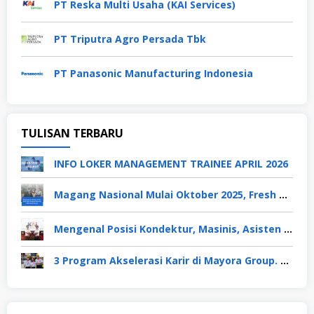
PT Reska Multi Usaha (KAI Services)
PT Triputra Agro Persada Tbk
PT Panasonic Manufacturing Indonesia
TULISAN TERBARU
INFO LOKER MANAGEMENT TRAINEE APRIL 2026
Magang Nasional Mulai Oktober 2025, Fresh Graduate Dapat Gaji UMP Selama 6 Bulan
Mengenal Posisi Kondektur, Masinis, Asisten PPKA, Pemeliharaan Sarana dan Prasarana, Polsuska (Polisi Khusus Kereta Api), di PT KAI
3 Program Akselerasi Karir di Mayora Group. Apa Saja? Berikut Penjelasannya