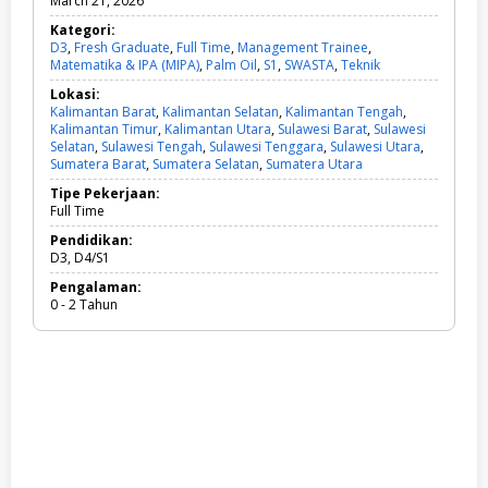
March 21, 2026
Kategori:
D3
,
Fresh Graduate
,
Full Time
,
Management Trainee
,
Matematika & IPA (MIPA)
,
Palm Oil
,
S1
,
SWASTA
,
Teknik
D
3
Lokasi:
,
Kalimantan Barat
,
Kalimantan Selatan
,
Kalimantan Tengah
,
F
Kalimantan Timur
,
Kalimantan Utara
,
Sulawesi Barat
,
Sulawesi
r
Selatan
,
Sulawesi Tengah
,
Sulawesi Tenggara
,
Sulawesi Utara
,
e
Sumatera Barat
,
Sumatera Selatan
,
Sumatera Utara
s
h
Tipe Pekerjaan:
G
Full Time
r
a
Pendidikan:
d
D3, D4/S1
u
Pengalaman:
a
0 - 2 Tahun
t
e
,
F
u
l
l
T
i
m
e