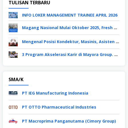
TULISAN TERBARU
INFO LOKER MANAGEMENT TRAINEE APRIL 2026
Magang Nasional Mulai Oktober 2025, Fresh Graduate Dapat Gaji UMP Selama 6 Bulan
Mengenal Posisi Kondektur, Masinis, Asisten PPKA, Pemeliharaan Sarana dan Prasarana, Polsuska (Polisi Khusus Kereta Api), di PT KAI
3 Program Akselerasi Karir di Mayora Group. Apa Saja? Berikut Penjelasannya
SMA/K
PT IEG Manufacturing Indonesia
PT OTTO Pharmaceutical Industries
PT Macroprima Panganutama (Cimory Group)