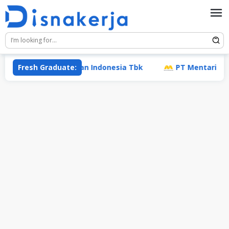
Skip
to
content
PT Adaro Andalan Indonesia Tbk
Fresh Graduate:
PT Mentari Mas M