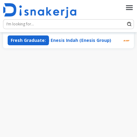
Skip
to
content
Fresh Graduate:
PT Sari Enesis Indah (Enesis Group)
PT Jaka