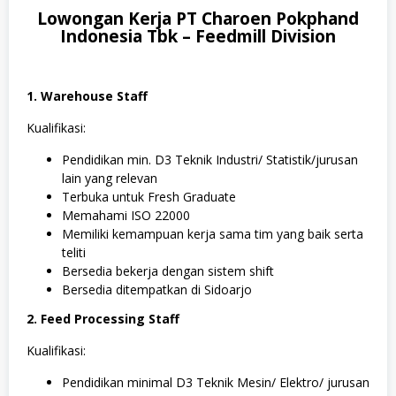
,
Lowongan Kerja PT Charoen Pokphand
S
1
Indonesia Tbk – Feedmill Division
,
S
o
s
1. Warehouse Staff
i
a
Kualifikasi:
l
d
a
Pendidikan min. D3 Teknik Industri/ Statistik/jurusan
n
lain yang relevan
H
Terbuka untuk Fresh Graduate
u
m
Memahami ISO 22000
a
Memiliki kemampuan kerja sama tim yang baik serta
n
teliti
i
Bersedia bekerja dengan sistem shift
o
r
Bersedia ditempatkan di Sidoarjo
a
,
2. Feed Processing Staff
S
W
Kualifikasi:
A
S
Pendidikan minimal D3 Teknik Mesin/ Elektro/ jurusan
T