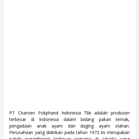
r
e
s
h
G
r
a
d
u
a
t
e
,
F
u
l
l
T
i
m
e
,
K
PT Charoen Pokphand Indonesia Tbk adalah produsen
e
terbesar di Indonesia dalam bidang pakan ternak,
s
e
pengadaan anak ayam dan daging ayam olahan.
h
Perusahaan yang didirikan pada tahun 1972 ini merupakan
a
pabrik penggilingan terbesar pertama di Jakarta yang