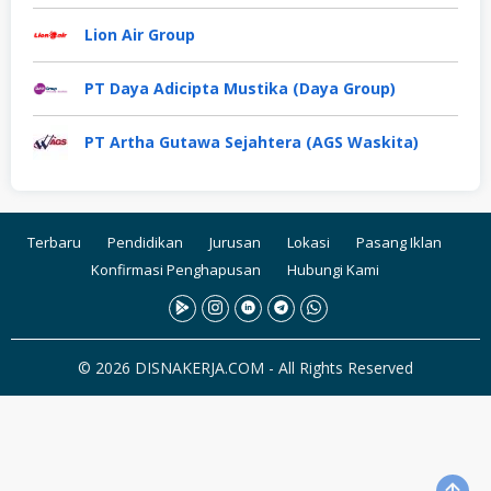
Lion Air Group
PT Daya Adicipta Mustika (Daya Group)
PT Artha Gutawa Sejahtera (AGS Waskita)
Terbaru
Pendidikan
Jurusan
Lokasi
Pasang Iklan
Konfirmasi Penghapusan
Hubungi Kami
© 2026 DISNAKERJA.COM - All Rights Reserved