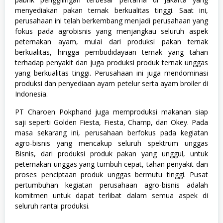
t
a
menyediakan pakan ternak berkualitas tinggi. Saat ini,
n
perusahaan ini telah berkembang menjadi perusahaan yang
,
fokus pada agrobisnis yang menjangkau seluruh aspek
K
o
peternakan ayam, mulai dari produksi pakan ternak
m
berkualitas, hingga pembudidayaan ternak yang tahan
p
terhadap penyakit dan juga produksi produk ternak unggas
u
yang berkualitas tinggi. Perusahaan ini juga mendominasi
t
e
produksi dan penyediaan ayam petelur serta ayam broiler di
r
Indonesia.
d
a
PT Charoen Pokphand juga memproduksi makanan siap
n
T
saji seperti Golden Fiesta, Fiesta, Champ, dan Okey. Pada
e
masa sekarang ini, perusahaan berfokus pada kegiatan
k
agro-bisnis yang mencakup seluruh spektrum unggas
n
o
Bisnis, dari produksi produk pakan yang unggul, untuk
l
peternakan unggas yang tumbuh cepat, tahan penyakit dan
o
proses penciptaan produk unggas bermutu tinggi. Pusat
g
i
pertumbuhan kegiatan perusahaan agro-bisnis adalah
,
komitmen untuk dapat terlibat dalam semua aspek di
M
seluruh rantai produksi.
a
n