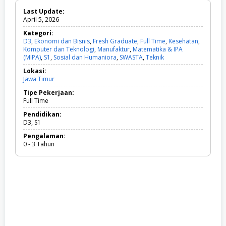
Last Update:
April 5, 2026
Kategori:
D3
,
Ekonomi dan Bisnis
,
Fresh Graduate
,
Full Time
,
Kesehatan
,
Komputer dan Teknologi
,
Manufaktur
,
Matematika & IPA
(MIPA)
,
S1
,
Sosial dan Humaniora
,
SWASTA
,
Teknik
D
3
Lokasi:
,
Jawa Timur
E
k
Tipe Pekerjaan:
o
Full Time
n
o
Pendidikan:
m
D3, S1
i
Pengalaman:
d
0 - 3 Tahun
a
n
B
i
s
n
i
s
,
F