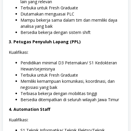
A
lain yang relevan
,
Terbuka untuk Fresh Graduate
T
Diutamakan menguasai PLC
e
k
Mampu bekerja sama dalam tim dan memiliki daya
n
analisa yang baik
i
Bersedia bekerja dengan sistem shift
k
3. Petugas Penyuluh Lapang (PPL)
Kualifikasi:
Pendidikan minimal D3 Peternakan/ S1 Kedokteran
Hewan/sejenisnya
Terbuka untuk Fresh Graduate
Memiliki kemampuan komunikasi, koordinasi, dan
negosiasi yang baik
Terbiasa bekerja dengan mobilitas tinggi
Bersedia ditempatkan di seluruh wilayah Jawa Timur
4. Automation Staff
Kualifikasi:
S1 Teknik Informatika/ Teknik Elektro/Teknik