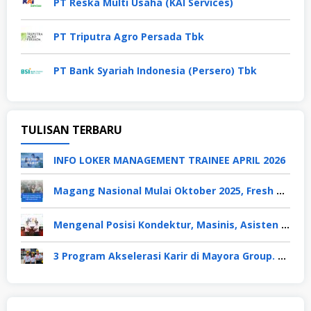
PT Reska Multi Usaha (KAI Services)
PT Triputra Agro Persada Tbk
PT Bank Syariah Indonesia (Persero) Tbk
TULISAN TERBARU
INFO LOKER MANAGEMENT TRAINEE APRIL 2026
Magang Nasional Mulai Oktober 2025, Fresh Graduate Dapat Gaji UMP Selama 6 Bulan
Mengenal Posisi Kondektur, Masinis, Asisten PPKA, Pemeliharaan Sarana dan Prasarana, Polsuska (Polisi Khusus Kereta Api), di PT KAI
3 Program Akselerasi Karir di Mayora Group. Apa Saja? Berikut Penjelasannya