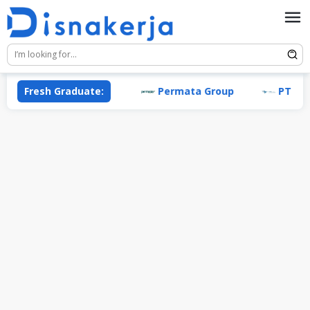
Skip
to
content
Fresh Graduate:
Permata Group
PT Garuda