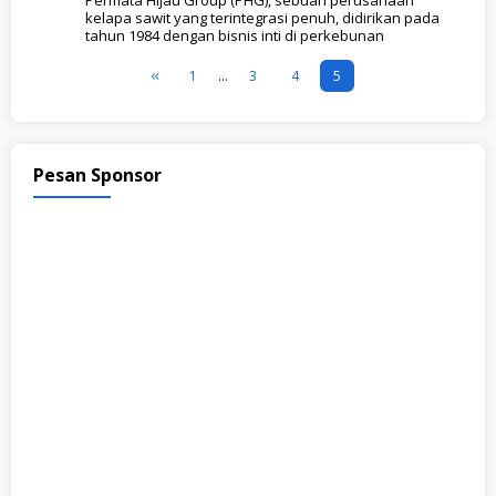
Permata Hijau Group (PHG), sebuah perusahaan
kelapa sawit yang terintegrasi penuh, didirikan pada
tahun 1984 dengan bisnis inti di perkebunan
1
…
3
4
5
Pesan Sponsor