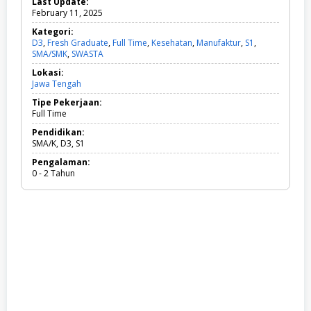
Last Update:
February 11, 2025
Kategori:
D3
,
Fresh Graduate
,
Full Time
,
Kesehatan
,
Manufaktur
,
S1
,
SMA/SMK
,
SWASTA
D
3
Lokasi:
,
Jawa Tengah
F
r
Tipe Pekerjaan:
e
Full Time
s
h
Pendidikan:
G
SMA/K, D3, S1
r
Pengalaman:
a
0 - 2 Tahun
d
u
a
t
e
,
F
u
l
l
T
i
m