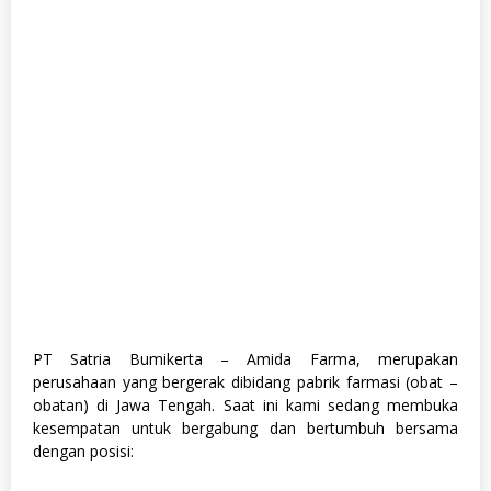
e
,
K
e
s
e
h
a
t
a
n
,
M
a
n
u
f
a
k
t
PT Satria Bumikerta – Amida Farma, merupakan
u
perusahaan yang bergerak dibidang pabrik farmasi (obat –
r
,
obatan) di Jawa Tengah. Saat ini kami sedang membuka
S
kesempatan untuk bergabung dan bertumbuh bersama
1
dengan posisi:
,
S
M