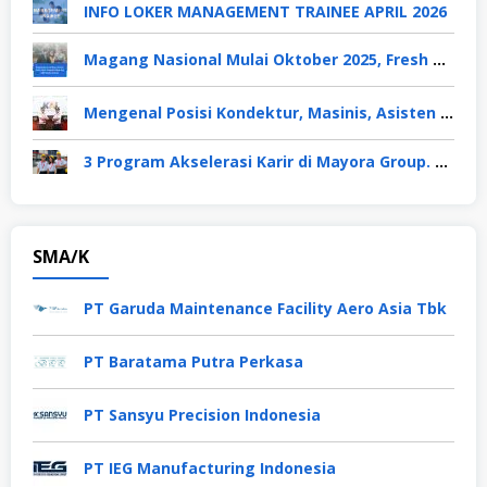
INFO LOKER MANAGEMENT TRAINEE APRIL 2026
Magang Nasional Mulai Oktober 2025, Fresh Graduate Dapat Gaji UMP Selama 6 Bulan
Mengenal Posisi Kondektur, Masinis, Asisten PPKA, Pemeliharaan Sarana dan Prasarana, Polsuska (Polisi Khusus Kereta Api), di PT KAI
3 Program Akselerasi Karir di Mayora Group. Apa Saja? Berikut Penjelasannya
SMA/K
PT Garuda Maintenance Facility Aero Asia Tbk
PT Baratama Putra Perkasa
PT Sansyu Precision Indonesia
PT IEG Manufacturing Indonesia