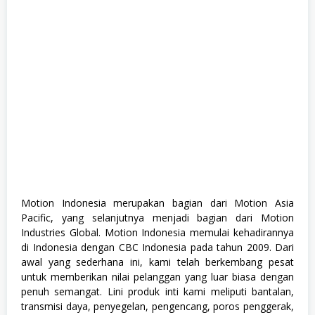
a
g
e
m
e
n
t
T
r
a
i
n
e
e
,
S
1
,
Motion Indonesia merupakan bagian dari Motion Asia
S
Pacific, yang selanjutnya menjadi bagian dari Motion
W
A
Industries Global. Motion Indonesia memulai kehadirannya
S
di Indonesia dengan CBC Indonesia pada tahun 2009. Dari
T
awal yang sederhana ini, kami telah berkembang pesat
A
,
untuk memberikan nilai pelanggan yang luar biasa dengan
T
penuh semangat. Lini produk inti kami meliputi bantalan,
e
transmisi daya, penyegelan, pengencang, poros penggerak,
k