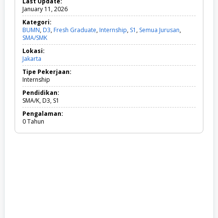
Last Update:
January 11, 2026
Kategori:
BUMN
,
D3
,
Fresh Graduate
,
Internship
,
S1
,
Semua Jurusan
,
SMA/SMK
B
U
Lokasi:
M
Jakarta
N
,
Tipe Pekerjaan:
D
Internship
3
,
Pendidikan:
F
SMA/K, D3, S1
r
Pengalaman:
e
0 Tahun
s
h
G
r
a
d
u
a
t
e
,
I
n