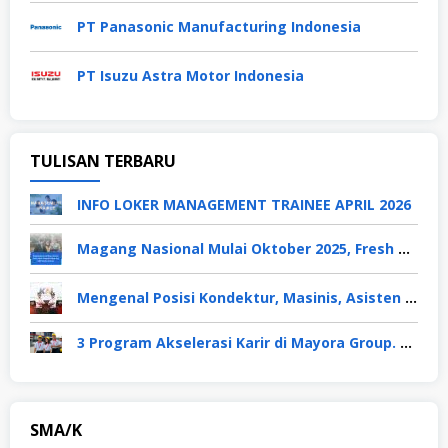
PT Panasonic Manufacturing Indonesia
PT Isuzu Astra Motor Indonesia
TULISAN TERBARU
INFO LOKER MANAGEMENT TRAINEE APRIL 2026
Magang Nasional Mulai Oktober 2025, Fresh Graduate Dapat Gaji UMP Selama 6 Bulan
Mengenal Posisi Kondektur, Masinis, Asisten PPKA, Pemeliharaan Sarana dan Prasarana, Polsuska (Polisi Khusus Kereta Api), di PT KAI
3 Program Akselerasi Karir di Mayora Group. Apa Saja? Berikut Penjelasannya
SMA/K