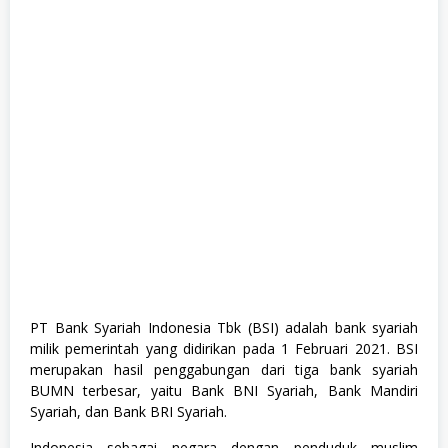
t
e
r
n
s
h
i
p
,
S
1
,
S
e
m
u
a
J
u
r
PT Bank Syariah Indonesia Tbk (BSI) adalah bank syariah
u
milik pemerintah yang didirikan pada 1 Februari 2021. BSI
s
a
merupakan hasil penggabungan dari tiga bank syariah
n
BUMN terbesar, yaitu Bank BNI Syariah, Bank Mandiri
,
Syariah, dan Bank BRI Syariah.
S
M
A
Indonesia sebagai negara dengan penduduk muslim