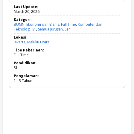
Last Update:
March 20, 2026
Kategori:
BUMN
,
Ekonomi dan Bisnis
,
Full Time
,
Komputer dan
Teknologi
,
S1
,
Semua Jurusan
,
Seni
B
U
Lokasi:
M
Jakarta
,
Maluku Utara
N
,
Tipe Pekerjaan:
E
Full Time
k
o
Pendidikan:
n
S1
o
Pengalaman:
m
1 - 3 Tahun
i
d
a
n
B
i
s
n
i
s
,