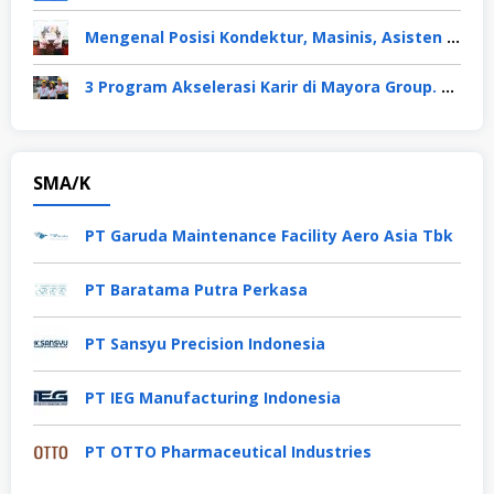
Mengenal Posisi Kondektur, Masinis, Asisten PPKA, Pemeliharaan Sarana dan Prasarana, Polsuska (Polisi Khusus Kereta Api), di PT KAI
3 Program Akselerasi Karir di Mayora Group. Apa Saja? Berikut Penjelasannya
SMA/K
PT Garuda Maintenance Facility Aero Asia Tbk
PT Baratama Putra Perkasa
PT Sansyu Precision Indonesia
PT IEG Manufacturing Indonesia
PT OTTO Pharmaceutical Industries