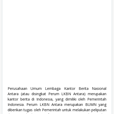
F
u
l
l
T
i
m
e
,
K
o
m
p
u
t
e
r
d
a
n
T
e
Perusahaan Umum Lembaga Kantor Berita Nasional
k
Antara (atau disingkat Perum LKBN Antara) merupakan
n
o
kantor berita di Indonesia, yang dimiliki oleh Pemerintah
l
Indonesia. Perum LKBN Antara merupakan BUMN yang
o
diberikan tugas oleh Pemerintah untuk melakukan peliputan
g