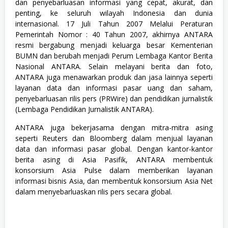
i
dan penyebarluasan informasi yang cepat, akurat, dan
,
penting, ke seluruh wilayah Indonesia dan dunia
S
internasional. 17 Juli Tahun 2007 Melalui Peraturan
1
,
Pemerintah Nomor : 40 Tahun 2007, akhirnya ANTARA
S
resmi bergabung menjadi keluarga besar Kementerian
e
BUMN dan berubah menjadi Perum Lembaga Kantor Berita
m
Nasional ANTARA. Selain melayani berita dan foto,
u
a
ANTARA juga menawarkan produk dan jasa lainnya seperti
J
layanan data dan informasi pasar uang dan saham,
u
penyebarluasan rilis pers (PRWire) dan pendidikan jurnalistik
r
u
(Lembaga Pendidikan Jurnalistik ANTARA).
s
a
ANTARA juga bekerjasama dengan mitra-mitra asing
n
seperti Reuters dan Bloomberg dalam menjual layanan
,
S
data dan informasi pasar global. Dengan kantor-kantor
e
berita asing di Asia Pasifik, ANTARA membentuk
n
konsorsium Asia Pulse dalam memberikan layanan
i
informasi bisnis Asia, dan membentuk konsorsium Asia Net
dalam menyebarluaskan rilis pers secara global.