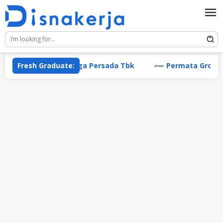
Skip
to
content
PT Energi Mega Persada Tbk
Fresh Graduate:
Permata Group