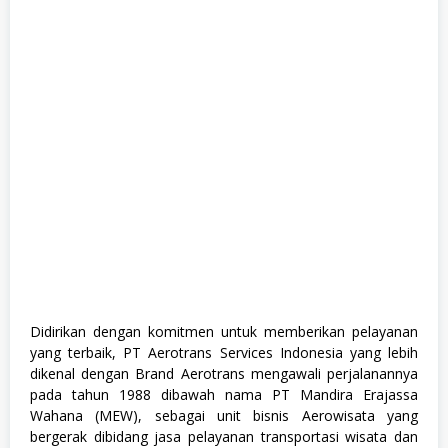
u
l
l
T
i
m
e
,
S
1
Didirikan dengan komitmen untuk memberikan pelayanan
yang terbaik, PT Aerotrans Services Indonesia yang lebih
dikenal dengan Brand Aerotrans mengawali perjalanannya
pada tahun 1988 dibawah nama PT Mandira Erajassa
Wahana (MEW), sebagai unit bisnis Aerowisata yang
bergerak dibidang jasa pelayanan transportasi wisata dan