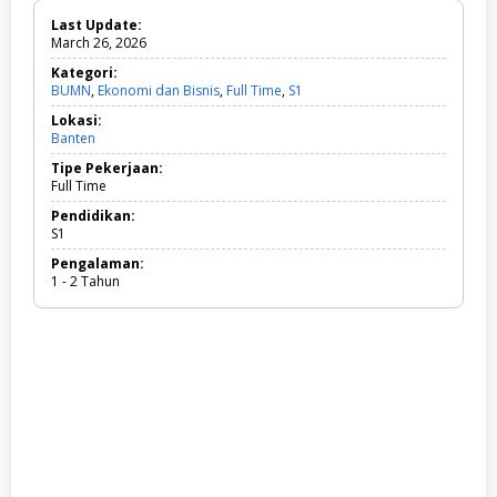
Last Update:
March 26, 2026
Kategori:
BUMN
,
Ekonomi dan Bisnis
,
Full Time
,
S1
B
U
Lokasi:
M
Banten
N
,
Tipe Pekerjaan:
E
Full Time
k
o
Pendidikan:
n
S1
o
Pengalaman:
m
1 - 2 Tahun
i
d
a
n
B
i
s
n
i
s
,
F