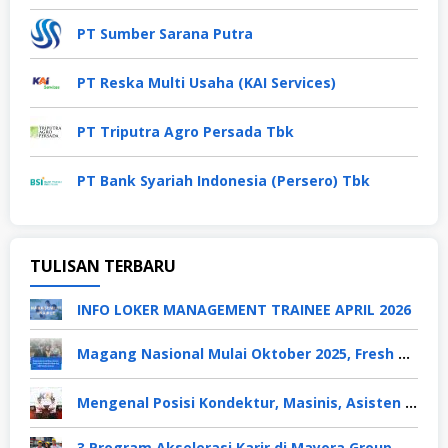
PT Sumber Sarana Putra
PT Reska Multi Usaha (KAI Services)
PT Triputra Agro Persada Tbk
PT Bank Syariah Indonesia (Persero) Tbk
TULISAN TERBARU
INFO LOKER MANAGEMENT TRAINEE APRIL 2026
Magang Nasional Mulai Oktober 2025, Fresh Graduate Dapat Gaji UMP Selama 6 Bulan
Mengenal Posisi Kondektur, Masinis, Asisten PPKA, Pemeliharaan Sarana dan Prasarana, Polsuska (Polisi Khusus Kereta Api), di PT KAI
3 Program Akselerasi Karir di Mayora Group. Apa Saja? Berikut Penjelasannya