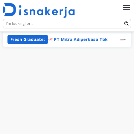
Skip
to
content
Fresh Graduate:
PT Mitra Adiperkasa Tbk
PT Pab