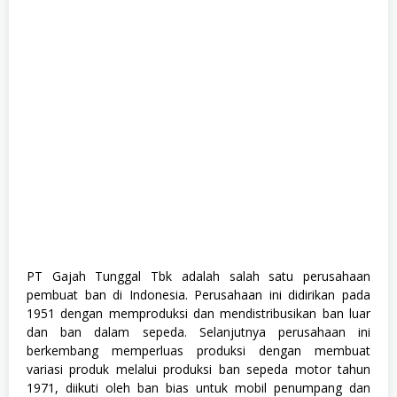
M
a
n
u
f
a
k
t
u
r
,
S
M
A
/
S
M
K
,
PT Gajah Tunggal Tbk adalah salah satu perusahaan
S
pembuat ban di Indonesia. Perusahaan ini didirikan pada
W
A
1951 dengan memproduksi dan mendistribusikan ban luar
S
dan ban dalam sepeda. Selanjutnya perusahaan ini
T
berkembang memperluas produksi dengan membuat
A
variasi produk melalui produksi ban sepeda motor tahun
1971, diikuti oleh ban bias untuk mobil penumpang dan