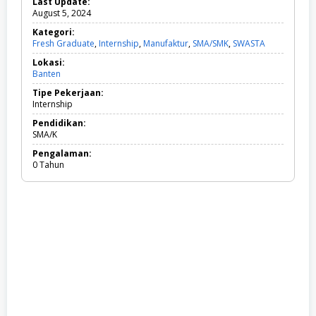
Last Update:
August 5, 2024
Kategori:
Fresh Graduate
,
Internship
,
Manufaktur
,
SMA/SMK
,
SWASTA
F
r
Lokasi:
e
Banten
s
h
Tipe Pekerjaan:
G
Internship
r
a
Pendidikan:
d
SMA/K
u
Pengalaman:
a
0 Tahun
t
e
,
I
n
t
e
r
n
s
h
i
p
,