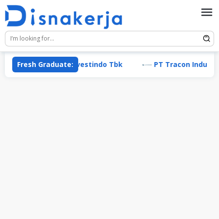
Skip
to
content
 Cita Mineral Investindo Tbk
Fresh Graduate:
PT Tracon Industri (TR