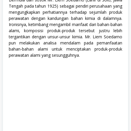
S
Tengah pada tahun 1925) sebagai pendiri perusahaan yang
1
mengungkapkan perhatiannya terhadap sejumlah produk
,
perawatan dengan kandungan bahan kimia di dalamnya.
S
e
Ironisnya, ketimbang mengambil manfaat dari bahan-bahan
m
alami, komposisi produk-produk tersebut justru lebih
u
tergantikan dengan unsur-unsur kimia. Mr. Liem Soedarno
a
J
pun melakukan analisa mendalam pada pemanfaatan
u
bahan-bahan alami untuk menciptakan produk-produk
r
perawatan alami yang sesungguhnya.
u
s
a
n
,
S
W
A
S
T
A