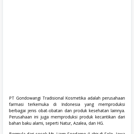
a
n
a
g
e
m
e
n
t
T
r
a
i
n
e
e
,
M
a
n
PT Gondowangi Tradisional Kosmetika adalah perusahaan
u
farmasi terkemuka di Indonesia yang memproduksi
f
a
berbagai jenis obat-obatan dan produk kesehatan lainnya.
k
Perusahaan ini juga memproduksi produk kecantikan dari
t
bahan baku alami, seperti Natur, Azalea, dan HG.
u
r
,
Bermula dari sosok Mr. Liem Soedarno (Lahir di Solo, Jawa