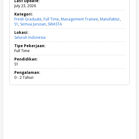
Last Update:
July 23, 2026
Kategori:
Fresh Graduate
,
Full Time
,
Management Trainee
,
Manufaktur
,
S1
,
Semua Jurusan
,
SWASTA
F
r
Lokasi:
e
Seluruh Indonesia
s
h
Tipe Pekerjaan:
G
Full Time
r
a
Pendidikan:
d
S1
u
Pengalaman:
a
0 - 2 Tahun
t
e
,
F
u
l
l
T
i
m
e
,
M