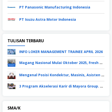
PT Panasonic Manufacturing Indonesia
PT Isuzu Astra Motor Indonesia
TULISAN TERBARU
INFO LOKER MANAGEMENT TRAINEE APRIL 2026
Magang Nasional Mulai Oktober 2025, Fresh Graduate Dapat Gaji UMP Selama 6 Bulan
Mengenal Posisi Kondektur, Masinis, Asisten PPKA, Pemeliharaan Sarana dan Prasarana, Polsuska (Polisi Khusus Kereta Api), di PT KAI
3 Program Akselerasi Karir di Mayora Group. Apa Saja? Berikut Penjelasannya
SMA/K