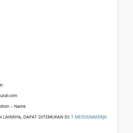
e:
tural.com
sition – Name
 LAINNYA, DAPAT DITEMUKAN DI:
T.ME/DISNAKERJA