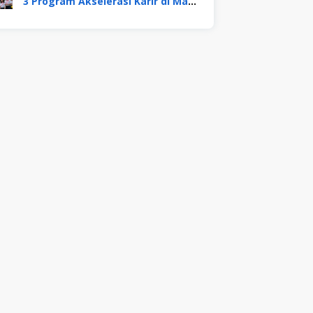
3 Program Akselerasi Karir di Mayora Group. Apa Saja? Berikut Penjelasannya