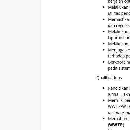
berjalan op
A
Melakukan p
/
S
utilitas pen
M
Memastikan 
K
dan regulasi
,
S
Melakukan 
W
laporan har
A
Melakukan d
S
T
Menjaga ke
A
terhadap pe
,
Berkoordina
T
pada sistem
e
k
Qualifications
n
i
k
Pendidikan
Kimia, Tekni
Memiliki p
WWTP/WTP 
melamar apa
Memahami p
(
WWTP
).