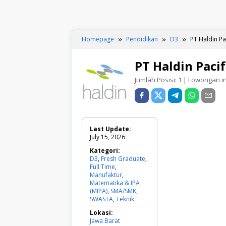
Homepage
Pendidikan
D3
PT Haldin Pa
PT Haldin Paci
Jumlah Posisi:
1
| Lowongan ini
Last Update:
July 15, 2026
Kategori:
D3
,
Fresh Graduate
,
Full Time
,
Manufaktur
,
Matematika & IPA
(MIPA)
,
SMA/SMK
,
SWASTA
,
Teknik
D
3
Lokasi:
,
Jawa Barat
F