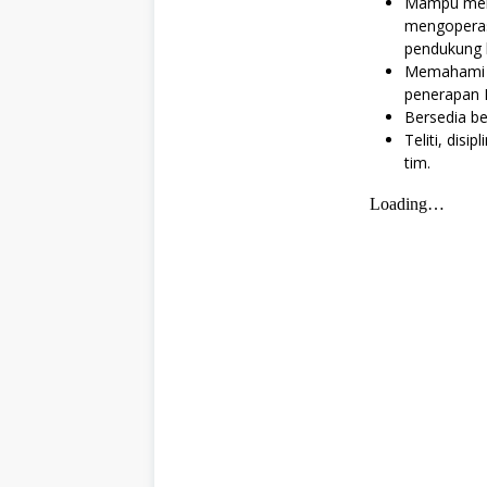
Mampu mela
mengoperasi
pendukung l
Memahami p
penerapan 
Bersedia be
Teliti, dis
tim.