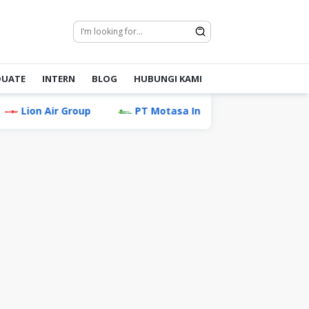
DUATE
INTERN
BLOG
HUBUNGI KAMI
r Group
PT Motasa Indonesia (Ladaku & Desaku)