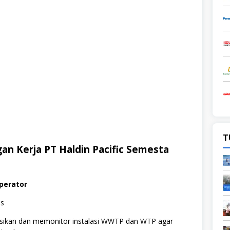
T
n Kerja PT Haldin Pacific Semesta
erator
es
ikan dan memonitor instalasi WWTP dan WTP agar