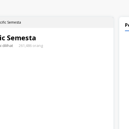
cific Semesta
P
fic Semesta
 dilihat
261,486 orang