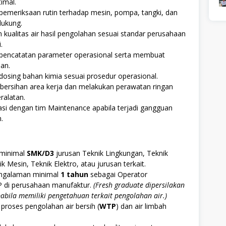
timal.
emeriksaan rutin terhadap mesin, pompa, tangki, dan
dukung.
kualitas air hasil pengolahan sesuai standar perusahaan
.
pencatatan parameter operasional serta membuat
ian.
osing bahan kimia sesuai prosedur operasional.
bersihan area kerja dan melakukan perawatan ringan
ralatan.
si dengan tim Maintenance apabila terjadi gangguan
.
 minimal
SMK/D3
jurusan Teknik Lingkungan, Teknik
k Mesin, Teknik Elektro, atau jurusan terkait.
engalaman minimal
1 tahun
sebagai Operator
di perusahaan manufaktur.
(Fresh graduate dipersilakan
bila memiliki pengetahuan terkait pengolahan air.)
roses pengolahan air bersih (
WTP
) dan air limbah