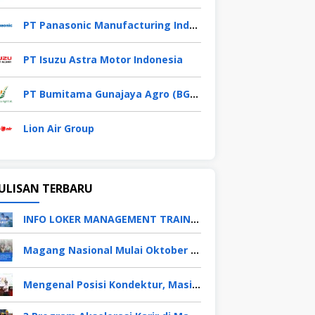
PT Panasonic Manufacturing Indonesia
PT Isuzu Astra Motor Indonesia
PT Bumitama Gunajaya Agro (BGA Group)
Lion Air Group
ULISAN TERBARU
INFO LOKER MANAGEMENT TRAINEE APRIL 2026
Magang Nasional Mulai Oktober 2025, Fresh Graduate Dapat Gaji UMP Selama 6 Bulan
Mengenal Posisi Kondektur, Masinis, Asisten PPKA, Pemeliharaan Sarana dan Prasarana, Polsuska (Polisi Khusus Kereta Api), di PT KAI