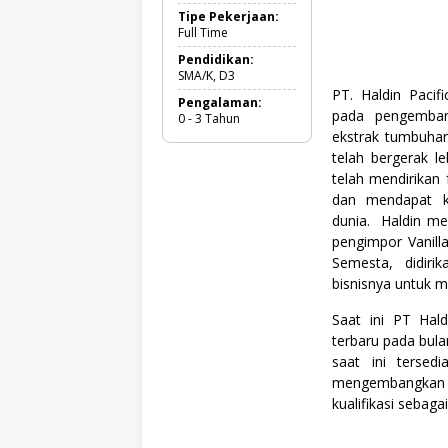
r
Tipe Pekerjaan:
e
Full Time
s
h
Pendidikan:
G
SMA/K, D3
r
PT. Haldin Pacif
Pengalaman:
a
pada pengembang
0 - 3 Tahun
d
ekstrak tumbuhan 
u
a
telah bergerak le
t
telah mendirikan 
e
dan mendapat ke
,
F
dunia. Haldin mem
u
pengimpor Vanilla
l
Semesta, didir
l
T
bisnisnya untuk m
i
m
Saat ini PT Hal
e
terbaru pada bula
,
saat ini tersed
M
a
mengembangkan k
n
kualifikasi sebagai
u
f
a