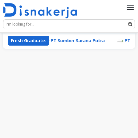
Skip
to
content
Fresh Graduate:
PT Sumber Sarana Putra
PT Adaro