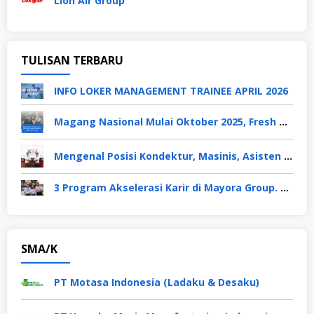
Lion Air Group
TULISAN TERBARU
INFO LOKER MANAGEMENT TRAINEE APRIL 2026
Magang Nasional Mulai Oktober 2025, Fresh Graduate Dapat Gaji UMP Selama 6 Bulan
Mengenal Posisi Kondektur, Masinis, Asisten PPKA, Pemeliharaan Sarana dan Prasarana, Polsuska (Polisi Khusus Kereta Api), di PT KAI
3 Program Akselerasi Karir di Mayora Group. Apa Saja? Berikut Penjelasannya
SMA/K
PT Motasa Indonesia (Ladaku & Desaku)