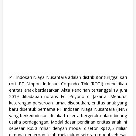
m
u
a
J
u
r
u
s
a
n
,
S
W
A
S
T
PT Indosari Niaga Nusantara adalah distributor tunggal sari
A
roti. PT Nippon Indosari Corpindo Tbk (ROTI) mendirikan
entitas anak berdasarkan Akta Pendirian tertanggal 19 Juni
2019 dihadapan notaris Edi Priyono di Jakarta. Menurut
keterangan perseroan Jumat disebutkan, entitas anak yang
baru dibentuk bernama PT Indosari Niaga Nusantara (INN)
yang berkedudukan di Jakarta serta bergerak dalam bidang
usaha perdagangan. Modal dasar pendirian entitas anak ini
sebesar Rp50 miliar dengan modal disetor Rp12,5 miliar
dimana perseroan telah melakukan setoran modal sebesar