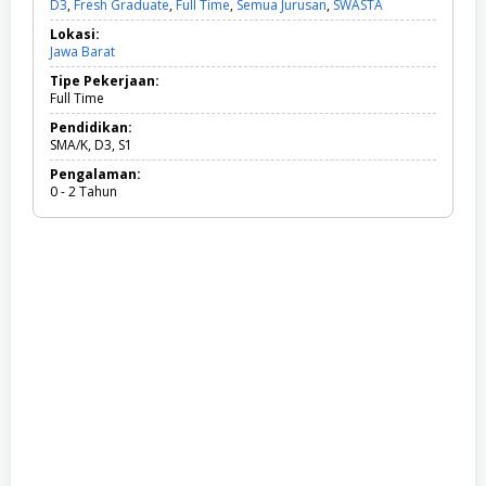
D3
,
Fresh Graduate
,
Full Time
,
Semua Jurusan
,
SWASTA
D
3
Lokasi:
,
Jawa Barat
F
r
Tipe Pekerjaan:
e
Full Time
s
h
Pendidikan:
G
SMA/K, D3, S1
r
Pengalaman:
a
0 - 2 Tahun
d
u
a
t
e
,
F
u
l
l
T
i
m
e
,
S
e