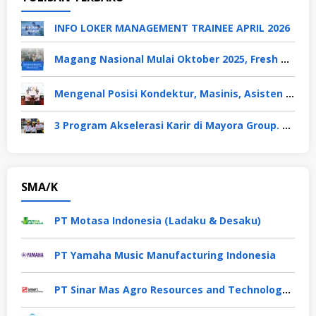
INFO LOKER MANAGEMENT TRAINEE APRIL 2026
Magang Nasional Mulai Oktober 2025, Fresh Graduate Dapat Gaji UMP Selama 6 Bulan
Mengenal Posisi Kondektur, Masinis, Asisten PPKA, Pemeliharaan Sarana dan Prasarana, Polsuska (Polisi Khusus Kereta Api), di PT KAI
3 Program Akselerasi Karir di Mayora Group. Apa Saja? Berikut Penjelasannya
SMA/K
PT Motasa Indonesia (Ladaku & Desaku)
PT Yamaha Music Manufacturing Indonesia
PT Sinar Mas Agro Resources and Technology Tbk