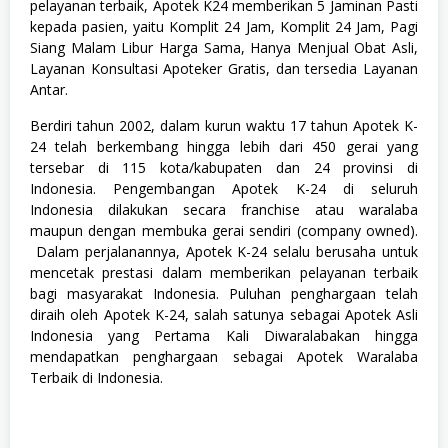
pelayanan terbaik, Apotek K24 memberikan 5 Jaminan Pasti
u
kepada pasien, yaitu Komplit 24 Jam, Komplit 24 Jam, Pagi
s
a
Siang Malam Libur Harga Sama, Hanya Menjual Obat Asli,
n
Layanan Konsultasi Apoteker Gratis, dan tersedia Layanan
,
Antar.
S
W
Berdiri tahun 2002, dalam kurun waktu 17 tahun Apotek K-
A
S
24 telah berkembang hingga lebih dari 450 gerai yang
T
tersebar di 115 kota/kabupaten dan 24 provinsi di
A
Indonesia. Pengembangan Apotek K-24 di seluruh
Indonesia dilakukan secara franchise atau waralaba
maupun dengan membuka gerai sendiri (company owned).
Dalam perjalanannya, Apotek K-24 selalu berusaha untuk
mencetak prestasi dalam memberikan pelayanan terbaik
bagi masyarakat Indonesia. Puluhan penghargaan telah
diraih oleh Apotek K-24, salah satunya sebagai Apotek Asli
Indonesia yang Pertama Kali Diwaralabakan hingga
mendapatkan penghargaan sebagai Apotek Waralaba
Terbaik di Indonesia.