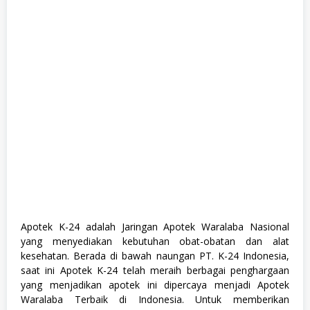
a
n
a
g
e
m
e
n
t
T
r
a
i
n
e
e
,
S
1
,
A
potek K-24 adalah Jaringan Apotek Waralaba Nasional
S
yang menyediakan kebutuhan obat-obatan dan alat
e
m
kesehatan. Berada di bawah naungan PT. K-24 Indonesia,
u
saat ini Apotek K-24 telah meraih berbagai penghargaan
a
yang menjadikan apotek ini dipercaya menjadi Apotek
J
u
Waralaba Terbaik di Indonesia. Untuk memberikan
r