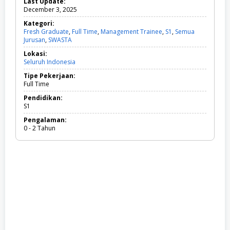
Last Update:
December 3, 2025
Kategori:
Fresh Graduate
,
Full Time
,
Management Trainee
,
S1
,
Semua
Jurusan
,
SWASTA
F
r
Lokasi:
e
Seluruh Indonesia
s
h
Tipe Pekerjaan:
G
Full Time
r
a
Pendidikan:
d
S1
u
Pengalaman:
a
0 - 2 Tahun
t
e
,
F
u
l
l
T
i
m
e
,
M