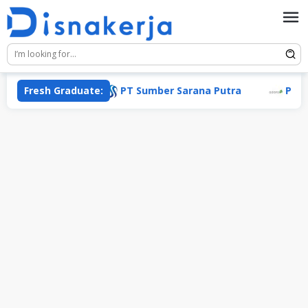
Skip
to
content
Fresh Graduate:
PT Sumber Sarana Putra
PT Adar