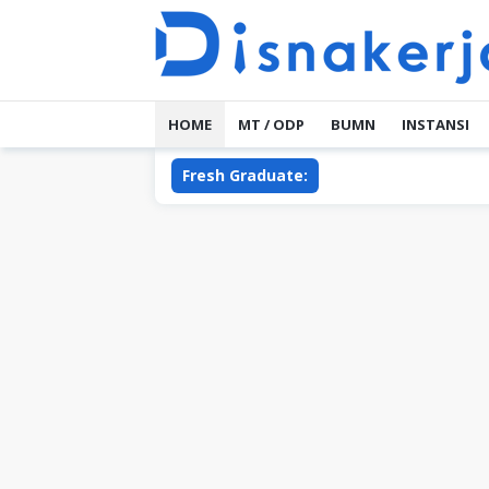
Skip
to
content
HOME
MT / ODP
BUMN
INSTANSI
Fresh Graduate:
PT