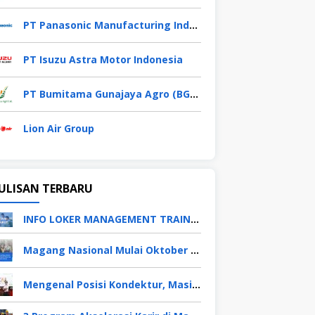
PT Panasonic Manufacturing Indonesia
PT Isuzu Astra Motor Indonesia
PT Bumitama Gunajaya Agro (BGA Group)
Lion Air Group
ULISAN TERBARU
INFO LOKER MANAGEMENT TRAINEE APRIL 2026
Magang Nasional Mulai Oktober 2025, Fresh Graduate Dapat Gaji UMP Selama 6 Bulan
Mengenal Posisi Kondektur, Masinis, Asisten PPKA, Pemeliharaan Sarana dan Prasarana, Polsuska (Polisi Khusus Kereta Api), di PT KAI