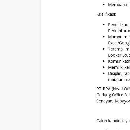
S
Membantu p
T
A
Kualifikasi:
Pendidikan 
Perkantora
Mampu meng
Excel/Googl
Terampil m
Looker Stud
Komunikatif
Memiliki ke
Disiplin, r
maupun man
PT PPA (Head Off
Gedung Office 8, 
Senayan, Kebayora
Calon kandidat ya