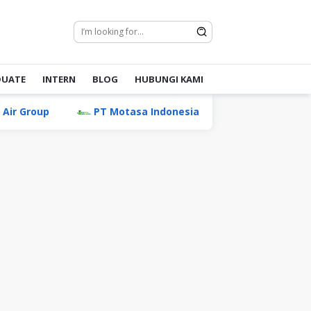
DUATE
INTERN
BLOG
HUBUNGI KAMI
PT Motasa Indonesia (Ladaku & Desaku)
PT Da