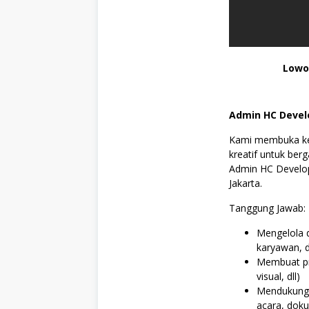
A
/
S
M
K
,
Lowo
S
o
s
i
Admin HC Deve
a
l
Kami membuka kese
d
a
kreatif untuk be
n
Admin HC Developm
H
Jakarta.
u
m
a
Tanggung Jawab:
n
i
Mengelola d
o
karyawan, 
r
a
Membuat pre
,
visual, dll)
S
Mendukung 
W
acara, doku
A