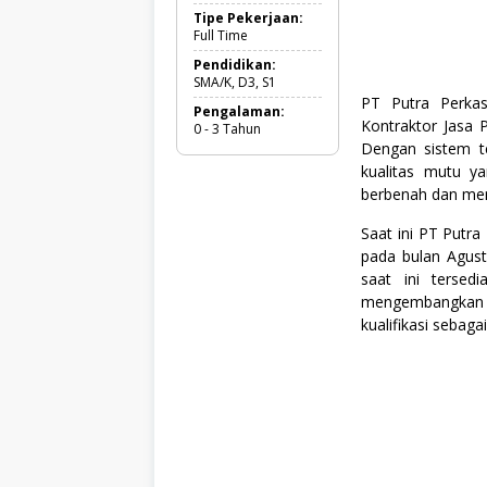
k
Tipe Pekerjaan:
o
Full Time
n
o
Pendidikan:
m
SMA/K, D3, S1
i
PT Putra Perkas
Pengalaman:
d
Kontraktor Jasa 
0 - 3 Tahun
a
Dengan sistem t
n
B
kualitas mutu ya
i
berbenah dan menj
s
n
Saat ini PT Putr
i
s
pada bulan Agust
,
saat ini tersed
F
mengembangkan 
r
kualifikasi sebagai
e
s
h
G
r
a
d
u
a
t