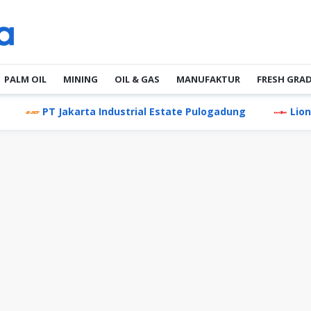
PALM OIL
MINING
OIL & GAS
MANUFAKTUR
FRESH GRA
 Jakarta Industrial Estate Pulogadung
Lion Air Group