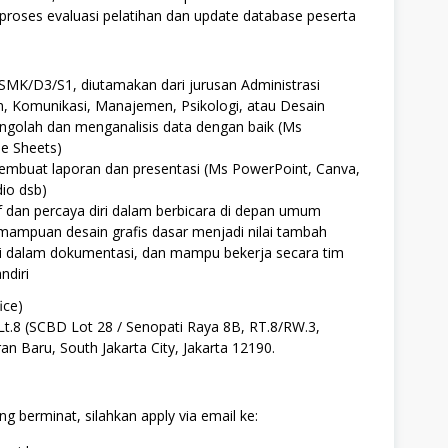
roses evaluasi pelatihan dan update database peserta
SMK/D3/S1, diutamakan dari jurusan Administrasi
n, Komunikasi, Manajemen, Psikologi, atau Desain
olah dan menganalisis data dengan baik (Ms
e Sheets)
embuat laporan dan presentasi (Ms PowerPoint, Canva,
io dsb)
 dan percaya diri dalam berbicara di depan umum
mampuan desain grafis dasar menjadi nilai tambah
api dalam dokumentasi, dan mampu bekerja secara tim
diri
ice)
Lt.8 (SCBD Lot 28 / Senopati Raya 8B, RT.8/RW.3,
n Baru, South Jakarta City, Jakarta 12190.
ng berminat, silahkan apply via email ke: