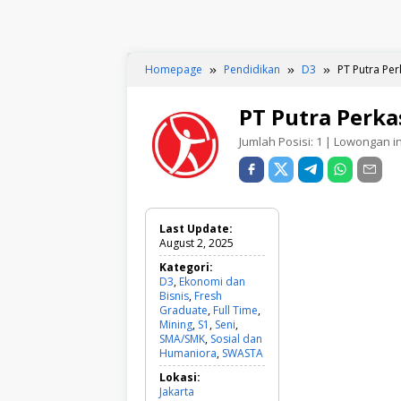
Homepage
Pendidikan
D3
PT Putra Per
PT Putra Perka
Jumlah Posisi:
1
| Lowongan ini
Last Update:
August 2, 2025
Kategori:
D3
,
Ekonomi dan
Bisnis
,
Fresh
Graduate
,
Full Time
,
Mining
,
S1
,
Seni
,
SMA/SMK
,
Sosial dan
Humaniora
,
SWASTA
D
3
Lokasi:
,
Jakarta
E