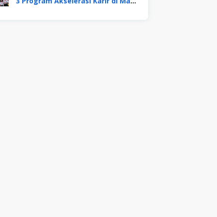
3 Program Akselerasi Karir di Mayora Group. Apa Saja? Berikut Penjelasannya