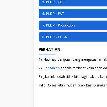
5. PLDP - COE
6. PLDP - FAT
7. PLDP - Production
8. PLDP - HCGA
PERHATIAN!
1). Hati-hati penipuan yang mengatasnamaka
2).
Laporkan
apabila terdapat kesalahan dala
3). Jika link sudah tidak bisa lagi diakses
Info:
Akses lebih mudah di aplikasi Disnaker