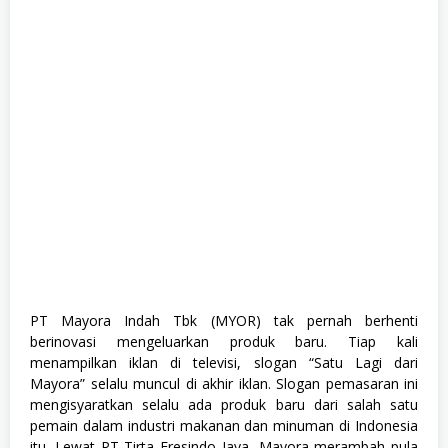
a
g
e
m
e
n
t
T
r
a
i
n
e
e
,
M
a
n
u
f
PT Mayora Indah Tbk (MYOR) tak pernah berhenti
a
berinovasi mengeluarkan produk baru. Tiap kali
k
t
menampilkan iklan di televisi, slogan “Satu Lagi dari
u
Mayora” selalu muncul di akhir iklan. Slogan pemasaran ini
r
mengisyaratkan selalu ada produk baru dari salah satu
,
M
pemain dalam industri makanan dan minuman di Indonesia
a
itu. Lewat PT Tirta Fresindo Jaya, Mayora merambah pula