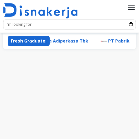
Skip
to
content
Fresh Graduate:
PT Mitra Adiperkasa Tbk
PT Pabrik Kertas Tji