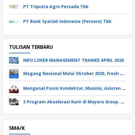
PT Triputra Agro Persada Tbk
PT Bank Syariah Indonesia (Persero) Tbk
TULISAN TERBARU
INFO LOKER MANAGEMENT TRAINEE APRIL 2026
Magang Nasional Mulai Oktober 2025, Fresh Graduate Dapat Gaji UMP Selama 6 Bulan
Mengenal Posisi Kondektur, Masinis, Asisten PPKA, Pemeliharaan Sarana dan Prasarana, Polsuska (Polisi Khusus Kereta Api), di PT KAI
3 Program Akselerasi Karir di Mayora Group. Apa Saja? Berikut Penjelasannya
SMA/K