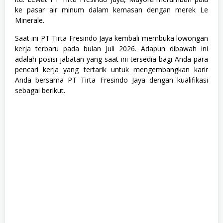
t
ke pasar air minum dalam kemasan dengan merek Le
e
m
Minerale.
a
t
Saat ini PT Tirta Fresindo Jaya kembali membuka lowongan
i
kerja terbaru pada bulan Juli 2026. Adapun dibawah ini
k
adalah posisi jabatan yang saat ini tersedia bagi Anda para
a
&
pencari kerja yang tertarik untuk mengembangkan karir
I
Anda bersama PT Tirta Fresindo Jaya dengan kualifikasi
P
sebagai berikut.
A
(
M
I
P
A
)
,
S
1
,
S
W
A
S
T
A