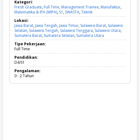
Kategori:
Fresh Graduate
,
Full Time
,
Management Trainee
,
Manufaktur
,
Matematika & IPA (MIPA)
,
S1
,
SWASTA
,
Teknik
F
r
Lokasi:
e
Jawa Barat
,
Jawa Tengah
,
Jawa Timur
,
Sulawesi Barat
,
Sulawesi
s
Selatan
,
Sulawesi Tengah
,
Sulawesi Tenggara
,
Sulawesi Utara
,
h
Sumatera Barat
,
Sumatera Selatan
,
Sumatera Utara
G
r
Tipe Pekerjaan:
a
Full Time
d
u
Pendidikan:
a
D4/S1
t
Pengalaman:
e
0 - 2 Tahun
,
F
u
l
l
T
i
m
e
,
M
a
n