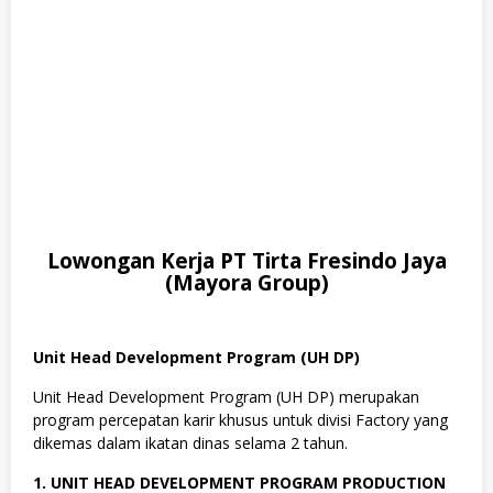
,
T
e
k
n
i
k
Lowongan Kerja PT Tirta Fresindo Jaya
(Mayora Group)
Unit Head Development Program (UH DP)
Unit Head Development Program (UH DP) merupakan
program percepatan karir khusus untuk divisi Factory yang
dikemas dalam ikatan dinas selama 2 tahun.
1. UNIT HEAD DEVELOPMENT PROGRAM PRODUCTION