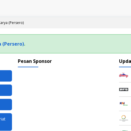
arya (Persero)
 (Persero)
.
Pesan Sponsor
Upda
iat