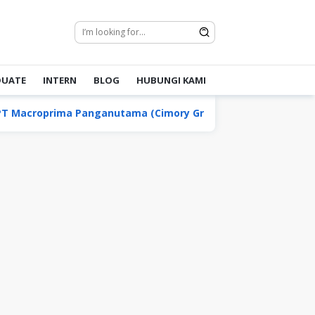
DUATE
INTERN
BLOG
HUBUNGI KAMI
croprima Panganutama (Cimory Group)
PT Baja Perk