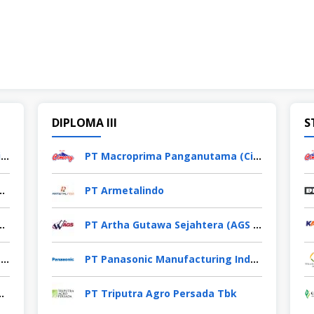
DIPLOMA III
S
PT Macroprima Panganutama (Cimory Group)
PT Macroprima Panganutama (Cimory Group)
ima Persada (KPP Mining)
PT Armetalindo
esia (Ladaku & Desaku)
PT Artha Gutawa Sejahtera (AGS Waskita)
PT Yamaha Music Manufacturing Indonesia
PT Panasonic Manufacturing Indonesia
rces and Technology Tbk
PT Triputra Agro Persada Tbk