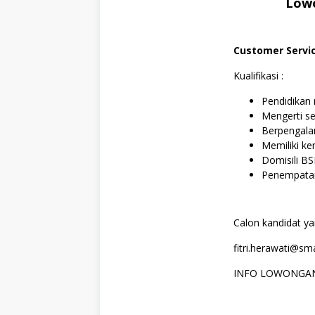
Lowo
Customer Servi
Kualifikasi :
Pendidikan
Mengerti s
Berpengala
Memiliki ke
Domisili B
Penempatan
Calon kandidat ya
fitri.herawati@sm
INFO LOWONGAN