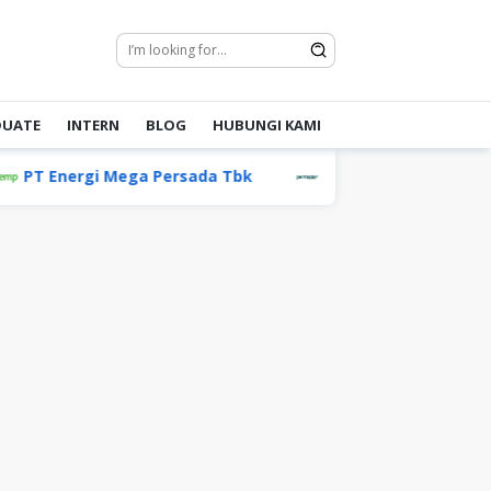
DUATE
INTERN
BLOG
HUBUNGI KAMI
nergi Mega Persada Tbk
Permata Group
PT Ga