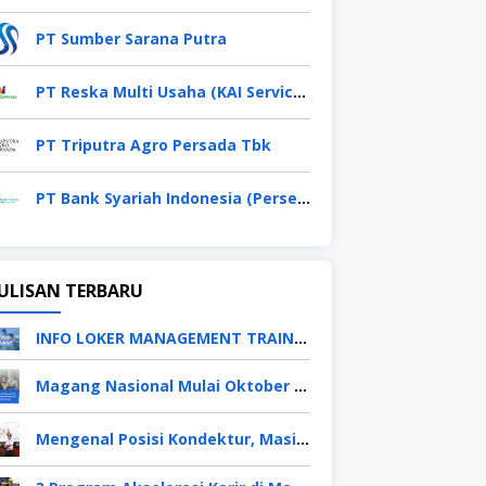
PT Sumber Sarana Putra
PT Reska Multi Usaha (KAI Services)
PT Triputra Agro Persada Tbk
PT Bank Syariah Indonesia (Persero) Tbk
ULISAN TERBARU
INFO LOKER MANAGEMENT TRAINEE APRIL 2026
Magang Nasional Mulai Oktober 2025, Fresh Graduate Dapat Gaji UMP Selama 6 Bulan
Mengenal Posisi Kondektur, Masinis, Asisten PPKA, Pemeliharaan Sarana dan Prasarana, Polsuska (Polisi Khusus Kereta Api), di PT KAI