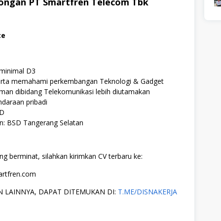
ngan PT Smartfren Telecom Tbk
ce
 minimal D3
erta memahami perkembangan Teknologi & Gadget
man dibidang Telekomunikasi lebih diutamakan
ndaraan pribadi
SD
: BSD Tangerang Selatan
ng berminat, silahkan kirimkan CV terbaru ke:
artfren.com
 LAINNYA, DAPAT DITEMUKAN DI:
T.ME/DISNAKERJA