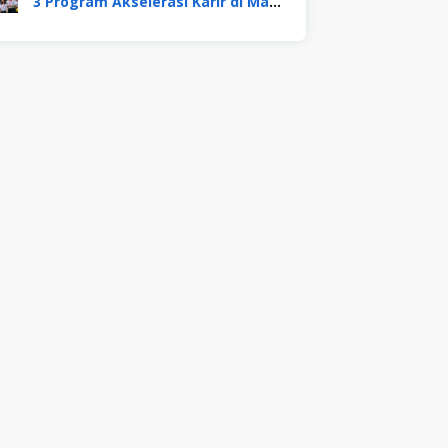
3 Program Akselerasi Karir di Mayora Group. Apa Saja? Berikut Penjelasannya