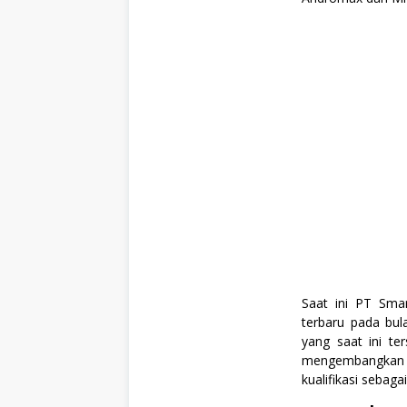
s
a
n
,
S
W
A
S
T
A
Saat ini PT Sma
terbaru pada bul
yang saat ini te
mengembangkan k
kualifikasi sebagai