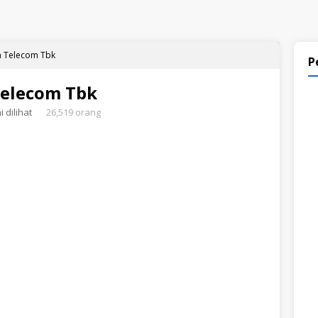
n Telecom Tbk
P
Telecom Tbk
 dilihat
26,519 orang