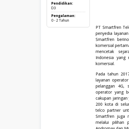
h
Pendidikan:
G
D3
r
Pengalaman:
a
0 - 2 Tahun
d
u
PT Smartfren Te
a
penyedia layanan
t
Smartfren beri
e
,
komersial pertama
F
mencetak sejar
u
Indonesia yang 
l
l
komersial.
T
i
Pada tahun 2017
m
layanan operato
e
pelanggan 4G, s
,
S
operator yang b
e
cakupan jaringan 
m
200 kota di selur
u
a
telco partner un
J
Smartfren juga 
u
melalui pilihan
r
u
Andromax dan Mi