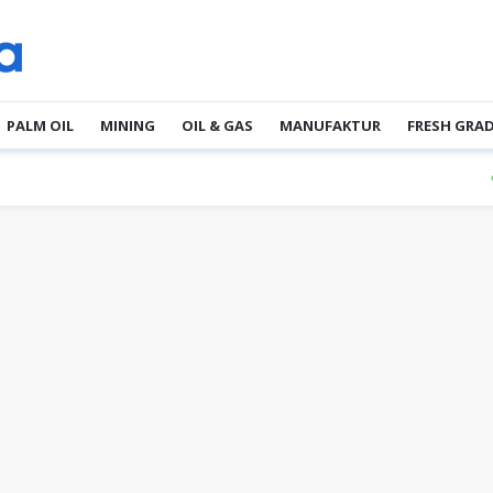
PALM OIL
MINING
OIL & GAS
MANUFAKTUR
FRESH GRA
PT E