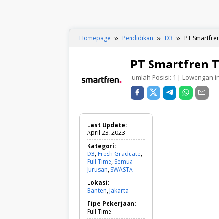
Homepage
Pendidikan
D3
PT Smartfre
PT Smartfren 
Jumlah Posisi:
1
| Lowongan ini
Last Update:
April 23, 2023
Kategori:
D3
,
Fresh Graduate
,
Full Time
,
Semua
Jurusan
,
SWASTA
D
3
Lokasi:
,
Banten
,
Jakarta
F
r
Tipe Pekerjaan:
e
Full Time
s