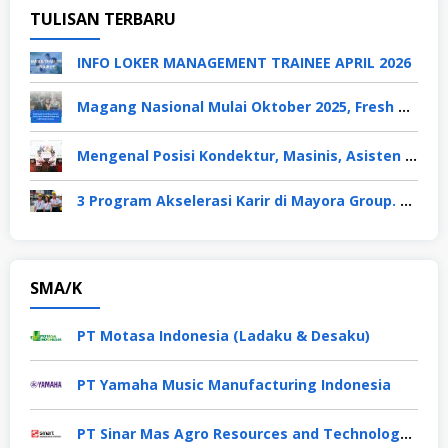
TULISAN TERBARU
INFO LOKER MANAGEMENT TRAINEE APRIL 2026
Magang Nasional Mulai Oktober 2025, Fresh Graduate Dapat Gaji UMP Selama 6 Bulan
Mengenal Posisi Kondektur, Masinis, Asisten PPKA, Pemeliharaan Sarana dan Prasarana, Polsuska (Polisi Khusus Kereta Api), di PT KAI
3 Program Akselerasi Karir di Mayora Group. Apa Saja? Berikut Penjelasannya
SMA/K
PT Motasa Indonesia (Ladaku & Desaku)
PT Yamaha Music Manufacturing Indonesia
PT Sinar Mas Agro Resources and Technology Tbk