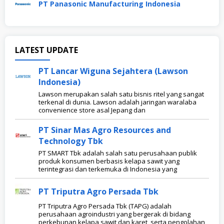
PT Panasonic Manufacturing Indonesia
DISNAKERJA.COM
LATEST UPDATE
PT Lancar Wiguna Sejahtera (Lawson
Indonesia)
Lawson merupakan salah satu bisnis ritel yang sangat
terkenal di dunia. Lawson adalah jaringan waralaba
convenience store asal Jepang dan
PT Sinar Mas Agro Resources and
Technology Tbk
PT SMART Tbk adalah salah satu perusahaan publik
produk konsumen berbasis kelapa sawit yang
terintegrasi dan terkemuka di Indonesia yang
PT Triputra Agro Persada Tbk
PT Triputra Agro Persada Tbk (TAPG) adalah
perusahaan agroindustri yang bergerak di bidang
perkebunan kelapa sawit dan karet, serta pengolahan