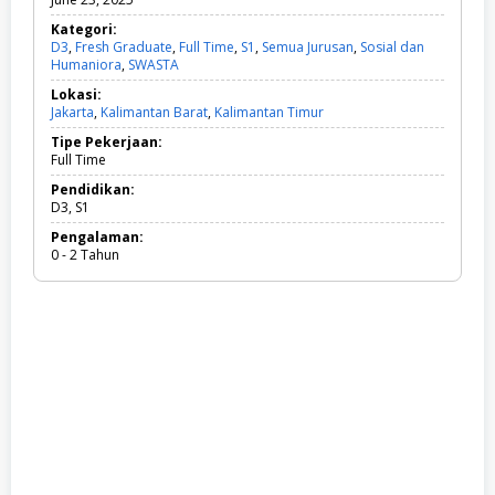
Kategori:
D3
,
Fresh Graduate
,
Full Time
,
S1
,
Semua Jurusan
,
Sosial dan
Humaniora
,
SWASTA
D
3
Lokasi:
,
Jakarta
,
Kalimantan Barat
,
Kalimantan Timur
F
r
Tipe Pekerjaan:
e
Full Time
s
h
Pendidikan:
G
D3, S1
r
Pengalaman:
a
0 - 2 Tahun
d
u
a
t
e
,
F
u
l
l
T
i
m
e