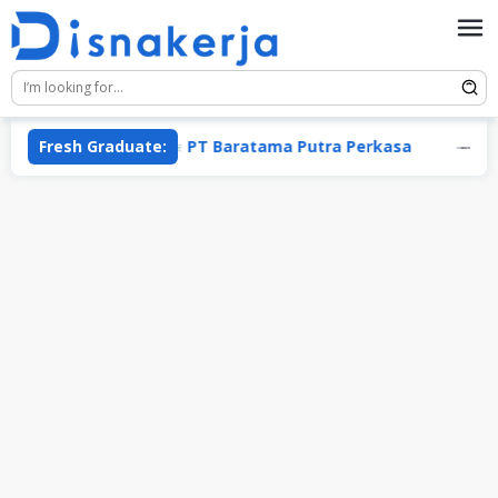
Skip
to
content
at Abadi
Fresh Graduate:
PT Baratama Putra Perkasa
PAKO Gr