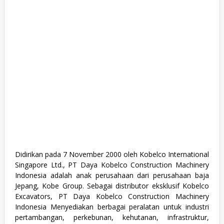
,
S
1
,
S
e
m
u
a
J
u
r
u
s
a
n
,
S
o
Didirikan pada 7 November 2000 oleh Kobelco International
s
Singapore Ltd., PT Daya Kobelco Construction Machinery
i
a
Indonesia adalah anak perusahaan dari perusahaan baja
l
Jepang, Kobe Group. Sebagai distributor eksklusif Kobelco
d
Excavators, PT Daya Kobelco Construction Machinery
a
n
Indonesia Menyediakan berbagai peralatan untuk industri
H
pertambangan, perkebunan, kehutanan, infrastruktur,
u