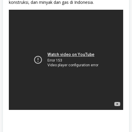
konstruksi, dan minyak dan gas di Indonesia.
m
a
n
i
o
r
a
,
S
W
A
S
T
A