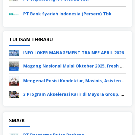
PT Bank Syariah Indonesia (Persero) Tbk
TULISAN TERBARU
INFO LOKER MANAGEMENT TRAINEE APRIL 2026
Magang Nasional Mulai Oktober 2025, Fresh Graduate Dapat Gaji UMP Selama 6 Bulan
Mengenal Posisi Kondektur, Masinis, Asisten PPKA, Pemeliharaan Sarana dan Prasarana, Polsuska (Polisi Khusus Kereta Api), di PT KAI
3 Program Akselerasi Karir di Mayora Group. Apa Saja? Berikut Penjelasannya
SMA/K
PT Baratama Putra Perkasa